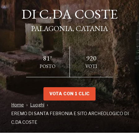
DI C.DA COSTE
DI C.DA COSTE
PALAGONIA, CATANIA
PALAGONIA, CATANIA
81°
920
POSTO
VOTI
VOTA CON 1 CLIC
Home
Luoghi
INDIRIZZO
EREMO DI SANTA FEBRONIA E SITO ARCHEOLOGICO DI
Via Archi, PALAGONIA, CT
C.DA COSTE