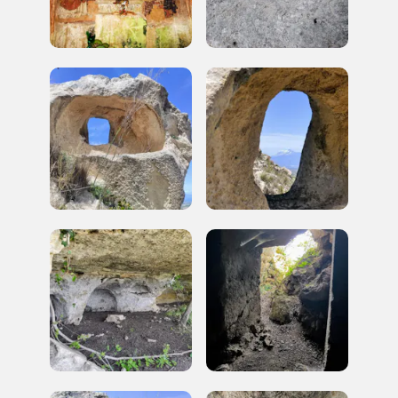
Gallerie d’Itali
Milano
Gratis
Tutto questo non
sarebbe possibile
senza di te