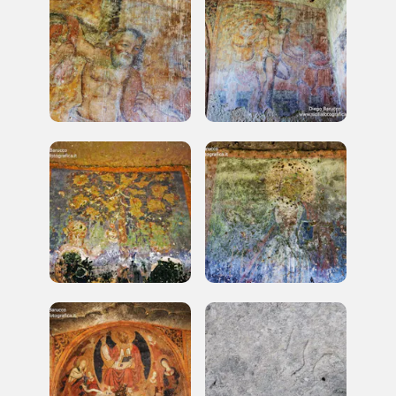
REGISTRATI
Regalati 365 giorni di arte e cultura nell'Italia
più bella, risparmiando.
ISCRIVITI AL FAI
Scopri tutte le opportunità riservate agli iscritti
Museo Cappell
Sansevero
Napoli
Palazzo Strozzi
Ingresso gratuito
Firenze
nei Beni FAI tutto l'anno