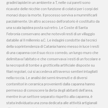
gradini lapidei in un ambiente a T, nelle cui pareti sono
filari regolari, cui si accedeva attraverso sentieri intagliati
ricavate delle nicchie con funzione di colatoi per i corpi dei
nella roccia. Le analisi dei semi rinvenuti e di diversi
monaci dopo la morte. Il processo serviva a mummificarli
contenitori in ceramica provenienti dalla capanna hanno
parzialmente. Un altro accesso dell'oratorio è costituito da
permesso di conoscere la dieta degli abitanti dell'area,
una scala lapidea posta sul retro. Le Coste di Santa
mentre in un settore separato rispetto alla capanna, è
Febronia conservano anche notevoli resti di un villaggio
stata individuata una zona dedicata alle attività artigianali
databile al II millennio a.C. Le indagini condotte dai tecnici
all'aperto, come la lavorazione della selce e la macellazione.
della soprintendenza di Catania hanno messo in luce i resti
Notevoli, infine, le deposizioni rinvenute davanti alla celle,
di una capanna con il suo ricco corredo, un lungo muro che
che documentano rituali di offerte e libagioni successive al
delimitava l'abitato e che conservava i resti di un focolare e
seppellimento. Dal villaggio provengono anche oggetti in
la necropoli di tombe a grotticella artificiale disposte su
metallo che hanno permesso di conoscere l'evoluzione
filari regolari, cui si accedeva attraverso sentieri intagliati
delle tecniche metallurgiche, dal rame arsenicale al bronzo.
nella roccia. Le analisi dei semi rinvenuti e di diversi
contenitori in ceramica provenienti dalla capanna hanno
permesso di conoscere la dieta degli abitanti dell'area,
mentre in un settore separato rispetto alla capanna, è
stata individuata una zona dedicata alle attività artigianali