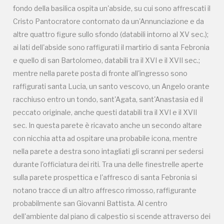
fondo della basilica ospita un'abside, su cui sono affrescati il
nella parete a destra sono intagliati gli scranni per sedersi
Cristo Pantocratore contornato da un'Annunciazione e da
durante l'officiatura dei riti. Tra una delle finestrelle aperte
altre quattro figure sullo sfondo (databili intorno al XV sec.);
sulla parete prospettica e l'affresco di santa Febronia si
ai lati dell'abside sono raffigurati il martirio di santa Febronia
notano tracce di un altro affresco rimosso, raffigurante
e quello di san Bartolomeo, databili tra il XVI e il XVII sec.;
probabilmente san Giovanni Battista. Al centro
mentre nella parete posta di fronte all'ingresso sono
dell'ambiente dal piano di calpestio si scende attraverso dei
raffigurati santa Lucia, un santo vescovo, un Angelo orante
gradini lapidei in un ambiente a T, nelle cui pareti sono
racchiuso entro un tondo, sant'Agata, sant'Anastasia ed il
ricavate delle nicchie con funzione di colatoi per i corpi dei
peccato originale, anche questi databili tra il XVI e il XVII
monaci dopo la morte. Il processo serviva a mummificarli
sec. In questa parete è ricavato anche un secondo altare
parzialmente. Un altro accesso dell'oratorio è costituito da
con nicchia atta ad ospitare una probabile icona, mentre
una scala lapidea posta sul retro. Le Coste di Santa
nella parete a destra sono intagliati gli scranni per sedersi
Febronia conservano anche notevoli resti di un villaggio
durante l'officiatura dei riti. Tra una delle finestrelle aperte
databile al II millennio a.C. Le indagini condotte dai tecnici
sulla parete prospettica e l'affresco di santa Febronia si
della soprintendenza di Catania hanno messo in luce i resti
notano tracce di un altro affresco rimosso, raffigurante
di una capanna con il suo ricco corredo, un lungo muro che
probabilmente san Giovanni Battista. Al centro
delimitava l'abitato e che conservava i resti di un focolare e
dell'ambiente dal piano di calpestio si scende attraverso dei
la necropoli di tombe a grotticella artificiale disposte su