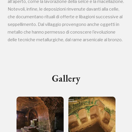
all'aperto, come la lavorazione della selce e la macellazione.
Notevoli, infine, le deposizioni rinvenute davanti alla celle,
Campagne in corso in questo
che documentano rituali di offerte e libagioni successive al
seppellimento. Dal villaggio provengono anche oggetti in
luogo
metallo che hanno permesso di conoscere l'evoluzione
delle tecniche metallurgiche, dal rame arsenicale al bronzo.
Gallery
I Luoghi del Cuore
Storico campagne in questo
luogo