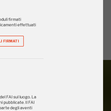
oduli firmati
caricamenti effettuati
I FIRMATI
iù vicini e gli
del FAI sul luogo. La
 pubblicate. Il FAI
 parte degli aventi