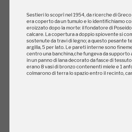
Sestieri lo scoprì nel 1954, da ricerche di Gre
era coperto da un tumulo e lo identifichiamo c
eroizzato dopo la morte: il fondatore di Poseidon
calcare. La copertura a doppio spiovente si com
sostenute da travi di legno; a questo pesante t
argilla, 5 per lato. Le pareti interne sono fin
centro una banchina,che fungeva da supporto a u
in un panno di lana decorato da fasce di tessuto
erano 8 vasi di bronzo contenenti miele e 1 anfo
colmarono di terra lo spazio entro il recinto, 