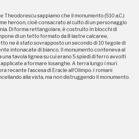
co e Theodorescu sappiamo che il monumento (510 a.C.)
ome heroon, cioè consacrato al culto di un personaggio
ia. Di forma rettangolare, è costruito in blocchi di
pone di un tetto formato da 8 lastre calcaree,
etto ne è stato sovrapposto un secondo di 10 tegole di
emente intonacate di bianco. Il monumento conteneva al
na tavola lignea su cui erano 5 spiedi di ferro avvolti
 applicate a formare losanghe. A terra lungo i muri
ra recante l’ascesa di Eracle all’Olimpo. I romani
cancellando alla vista, ma non distruggendo il monumento.
Storico campagne in questo luog