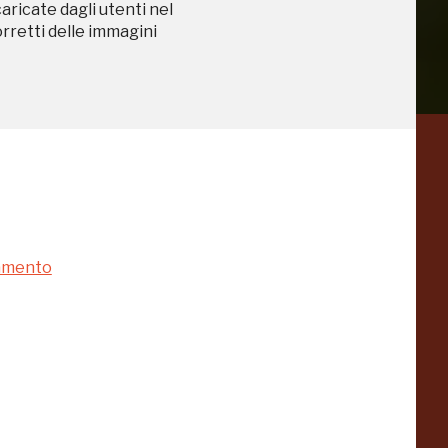
caricate dagli utenti nel
orretti delle immagini
a
Pinacoteca
Agnelli
-25%
-20%
Torino
namento
Collezione
Peggy
-23%
-14%
Guggenheim
Venezia
a