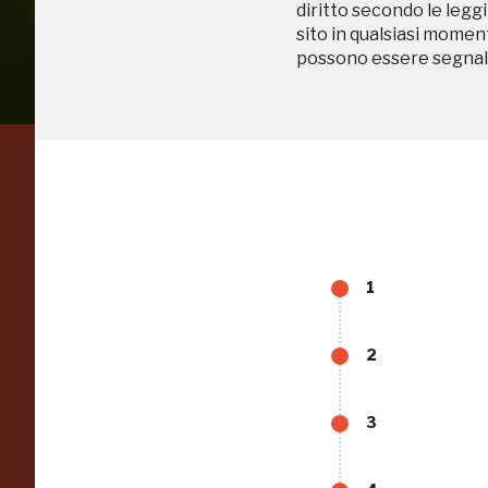
diritto secondo le leggi
sito in qualsiasi momen
possono essere segnala
Regalati 365 giorni di
arte e cultura
nell'Italia più bella,
1
risparmiando.
2
ISCRIVITI AL FAI
3