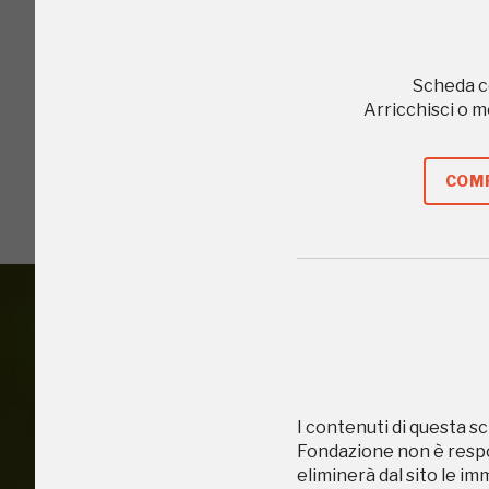
Giornata FAI 
Scheda c
Arricchisci o 
I Luoghi del C
COMP
2016
2016, 2018, 2020
Accedi alle in
I contenuti di questa sc
Fondazione non è respon
eliminerà dal sito le im