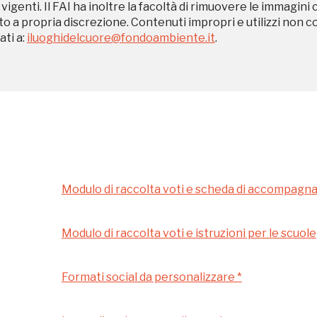
 vigenti. Il FAI ha inoltre la facoltà di rimuovere le immagini 
to a propria discrezione. Contenuti impropri e utilizzi non c
ti a:
iluoghidelcuore@fondoambiente.it
.
REGISTRATI
Museo Cappell
Sansevero
Napoli
Modulo di raccolta voti e scheda di accompag
Ingresso
Palazzo Strozzi
Modulo di raccolta voti e istruzioni per le scuole
gratuito
Firenze
nei Beni FAI tutto
Formati social da personalizzare *
l'anno
Gallerie d’Itali