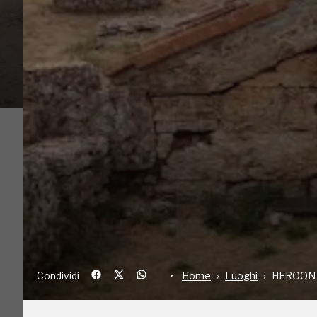
Condividi
Home
Luoghi
HE
Sestieri lo scoprì nel 1954, da ricerche di Gre
era coperto da un tumulo e lo identifichiamo c
eroizzato dopo la morte: il fondatore di Poseidon
calcare. La copertura a doppio spiovente si com
sostenute da travi di legno; a questo pesante t
argilla, 5 per lato. Le pareti interne sono fin
centro una banchina,che fungeva da supporto a u
in un panno di lana decorato da fasce di tessuto
Condividi
Home
Luoghi
HEROON 
erano 8 vasi di bronzo contenenti miele e 1 anfo
colmarono di terra lo spazio entro il recinto, 