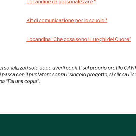
Locandine da personalizzare *
Gratis
Milano
Kit di comunicazione per le scuole *
Locandina “Che cosa sono i Luoghi del Cuore”
ersonalizzati solo dopo averli copiati sul proprio profilo CAN
ssa con il puntatore sopra il singolo progetto, si clicca l’icon
ona “Fai una copia”.
 questo non sarebbe possibile senza
 Milano
Fondazione nazionale senza scopo di lucro per la tutela e la