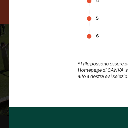
4
Scopri tutte le opportunità riservate agli iscritti
5
6
*
I file possono essere p
Homepage di CANVA, si pa
alto a destra e si selezi
Tutto
FAI - FONDO PER L'AMBIENTE ITALIANO ETS - Via Carlo Foldi, 2 - 20135