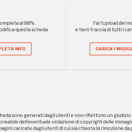
d'Autunno
ompleta al
88
%
Fai l'upload dei m
modifica questa scheda
e tieni traccia di tutti i 
uore
LETA INFO
CARICA I MODUL
, 2022
Registrati alla newsletter
formazioni per te più interessanti, a quelle inerenti i luoghi p
eventi organizzati
heda sono generati dagli utenti e non riflettono un giudizio 
sabile dell’eventuale violazione di copyright delle immagini
magini caricate dagli utenti di cui sia chiesta la rimozione da