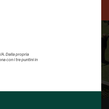
-20%
VA. Dalla propria
a con i tre puntini in
 di te
 valorizzazione