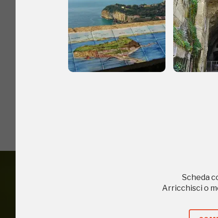
I Luoghi del C
2018, 2020, 2022
Scheda c
Arricchisci o 
Accedi alle in