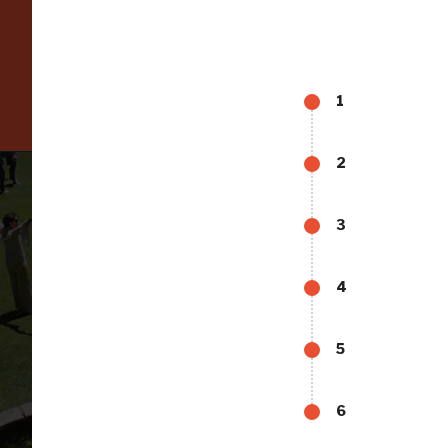
ISCRIVITI AL FAI
Scopri tutte le opportunità riservate agli iscritti
1
2
3
4
5
Tutto
6