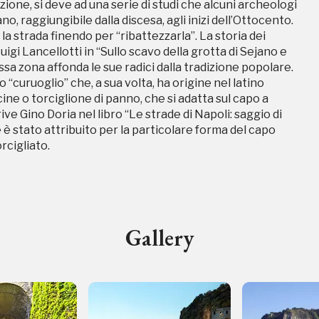
one, si deve ad una serie di studi che alcuni archeologi
e Gino Doria nel libro “Le strade di Napoli: saggio di
no, raggiungibile dalla discesa, agli inizi dell’Ottocento.
 stato attribuito per la particolare forma del capo
 la strada finendo per “ribattezzarla”. La storia dei
rcigliato.
igi Lancellotti in “Sullo scavo della grotta di Sejano e
essa zona affonda le sue radici dalla tradizione popolare.
 “curuoglio” che, a sua volta, ha origine nel latino
cine o torciglione di panno, che si adatta sul capo a
e Gino Doria nel libro “Le strade di Napoli: saggio di
 stato attribuito per la particolare forma del capo
rcigliato.
ampagne in corso in questo luo
Gallery
I Luoghi del Cuore