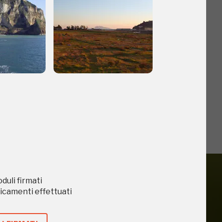
o
oduli firmati
caricamenti effettuati
iù vicini e gli