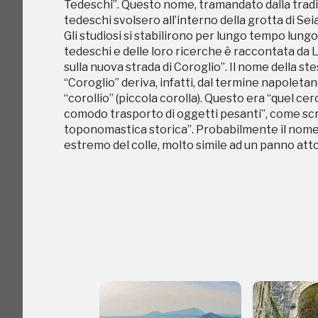
Tedeschi”. Questo nome, tramandato dalla tradizi
comodo trasporto di oggetti pesanti”, come scriv
tedeschi svolsero all’interno della grotta di Seia
toponomastica storica”. Probabilmente il nome è
Gli studiosi si stabilirono per lungo tempo lungo
estremo del colle, molto simile ad un panno atto
tedeschi e delle loro ricerche è raccontata da Lu
sulla nuova strada di Coroglio”. Il nome della st
“Coroglio” deriva, infatti, dal termine napoletano
“corollio” (piccola corolla). Questo era “quel cer
comodo trasporto di oggetti pesanti”, come scriv
toponomastica storica”. Probabilmente il nome è
estremo del colle, molto simile ad un panno atto
C