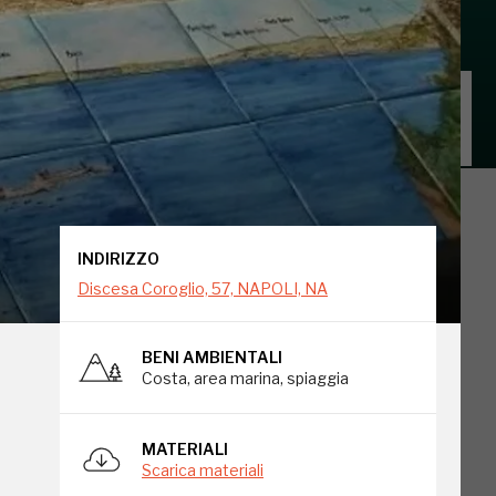
INDIRIZZO
Discesa Coroglio, 57, NAPOLI, NA
INDIRIZZO
Discesa Coroglio, 57, NAPOLI, NA
BENI AMBIENTALI
Costa, area marina, spiaggia
MATERIALI
Scarica materiali