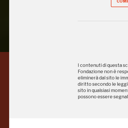
COMP
I contenuti di questa sc
Regalati 365 giorni di
Fondazione non è respon
eliminerà dal sito le im
arte e cultura
diritto secondo le leggi
sito in qualsiasi momen
nell'Italia più bella,
possono essere segnala
risparmiando.