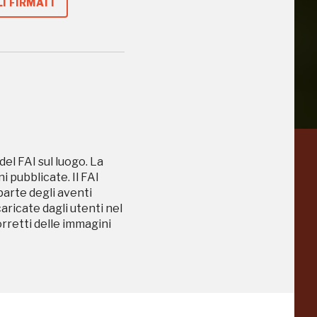
I FIRMATI
del FAI sul luogo. La
a
Pinacoteca
 pubblicate. Il FAI
Agnelli
 parte degli aventi
-25%
-20%
caricate dagli utenti nel
Torino
orretti delle immagini
Collezione
Peggy
-23%
-14%
Guggenheim