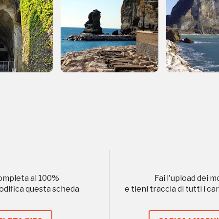
Storico campagne in questo luog
uore
Registrati alla newsletter
ompleta al
100
%
Fai l'upload dei m
modifica questa scheda
e tieni traccia di tutti i 
formazioni per te più interessanti, a quelle inerenti i luoghi p