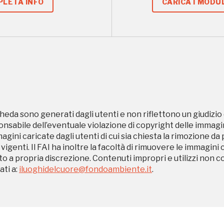
LETA INFO
CARICA I MODUL
eventi organizzati
REGISTRATI
heda sono generati dagli utenti e non riflettono un giudizio 
Museo Cappell
sabile dell’eventuale violazione di copyright delle immagini
Sansevero
magini caricate dagli utenti di cui sia chiesta la rimozione da
 vigenti. Il FAI ha inoltre la facoltà di rimuovere le immagini 
Napoli
to a propria discrezione. Contenuti impropri e utilizzi non c
ti a:
iluoghidelcuore@fondoambiente.it
.
Ingresso
Palazzo Strozzi
gratuito
Firenze
nei Beni FAI tutto