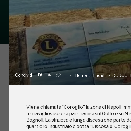
Condividi
Home
Luoghi
C
Viene chiamata “Coroglio” la zona di Napoli imm
meravigliosi scorci panoramici sul Golfo e su Ni
Condividi
Home
Luoghi
COROGL
Bagnoli. La sinuosa e lunga discesa che parte dall
quartiere industriale è detta “Discesa di Corog
Tedeschi”. Questo nome, tramandato dalla tradizi
tedeschi svolsero all’interno della grotta di Seia
Gli studiosi si stabilirono per lungo tempo lungo
Viene chiamata “Coroglio” la zona di Napoli imm
tedeschi e delle loro ricerche è raccontata da Lu
meravigliosi scorci panoramici sul Golfo e su Ni
sulla nuova strada di Coroglio”. Il nome della st
Bagnoli. La sinuosa e lunga discesa che parte dall
“Coroglio” deriva, infatti, dal termine napoletano
quartiere industriale è detta “Discesa di Corog
“corollio” (piccola corolla). Questo era “quel cer