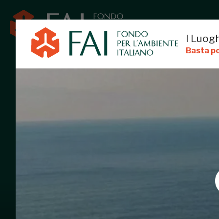
I Luogh
Basta po
COROGLIO
NAPOLI