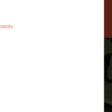
Venezia
a
-20%
namento
 di te