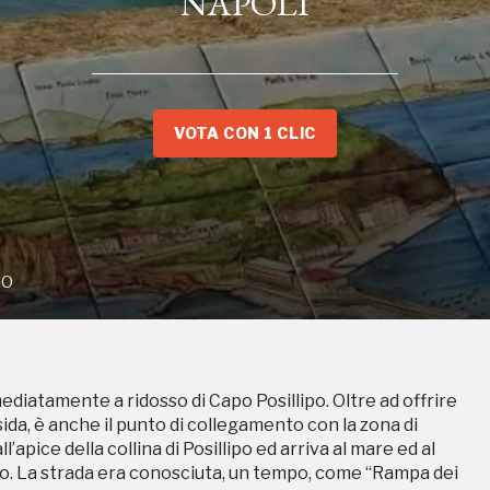
NAPOLI
OROGLIO
VOTA CON 1 CLIC
ediatamente a ridosso di Capo Posillipo. Oltre ad offrire
sida, è anche il punto di collegamento con la zona di
IO
’apice della collina di Posillipo ed arriva al mare ed al
lio. La strada era conosciuta, un tempo, come “Rampa dei
one, si deve ad una serie di studi che alcuni archeologi
no, raggiungibile dalla discesa, agli inizi dell’Ottocento.
 la strada finendo per “ribattezzarla”. La storia dei
ediatamente a ridosso di Capo Posillipo. Oltre ad offrire
igi Lancellotti in “Sullo scavo della grotta di Sejano e
sida, è anche il punto di collegamento con la zona di
essa zona affonda le sue radici dalla tradizione popolare.
’apice della collina di Posillipo ed arriva al mare ed al
 “curuoglio” che, a sua volta, ha origine nel latino
lio. La strada era conosciuta, un tempo, come “Rampa dei
cine o torciglione di panno, che si adatta sul capo a