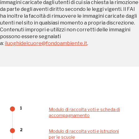
immagini caricate dagli utenti di cui sia chiesta la rimozione
Museo Cappell
da parte degli aventi diritto secondo le leggi vigenti. Il FAI
Sansevero
ha inoltre la facoltà di rimuovere le immagini caricate dagli
Napoli
utenti nel sito in qualsiasi momento a propria discrezione.
Contenuti impropri e utilizzi non corretti delle immagini
possono essere segnalati
Palazzo Strozzi
a:
iluoghidelcuore@fondoambiente.it
.
Ingresso gratuito
Firenze
nei Beni FAI tutto l'anno
Gallerie d’Itali
Milano
Gratis
1
Modulo di raccolta voti e scheda di
accompagnamento
2
Modulo di raccolta voti e istruzioni
per le scuole