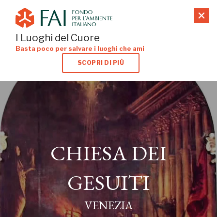
search
I Luoghi del Cuore
Basta poco per salvare i luoghi che ami
SCOPRI DI PIÙ
CHIESA DEI
CHIESA DEI
GESUITI
GESUITI
VENEZIA
VENEZIA