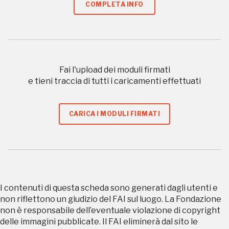
COMPLETA INFO
Accedi alle informazioni per te più interessanti,
a quelle inerenti i luoghi più vicini e gli eventi
organizzati
Fai l'upload dei moduli firmati
e tieni traccia di tutti i caricamenti effettuati
REGISTRATI
CARICA I MODULI FIRMATI
Regalati 365 giorni di arte e cultura nell'Italia
più bella, risparmiando.
ISCRIVITI AL FAI
I contenuti di questa scheda sono generati dagli utenti e
non riflettono un giudizio del FAI sul luogo. La Fondazione
Scopri tutte le opportunità riservate agli iscritti
non è responsabile dell’eventuale violazione di copyright
delle immagini pubblicate. Il FAI eliminerà dal sito le