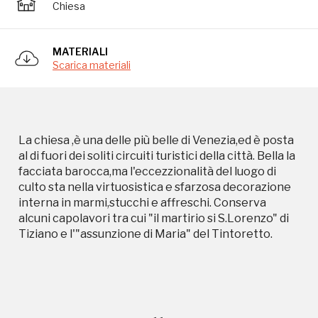
Chiesa
alcuni capolavori tra cui "il martirio si S.Lorenzo" di
Tiziano e l'"assunzione di Maria" del Tintoretto.
MATERIALI
Scarica materiali
La chiesa ,è una delle più belle di Venezia,ed è posta
al di fuori dei soliti circuiti turistici della città. Bella la
Campagne in corso in questo
facciata barocca,ma l'eccezzionalità del luogo di
culto sta nella virtuosistica e sfarzosa decorazione
luogo
interna in marmi,stucchi e affreschi. Conserva
alcuni capolavori tra cui "il martirio si S.Lorenzo" di
Tiziano e l'"assunzione di Maria" del Tintoretto.
I Luoghi del Cuore