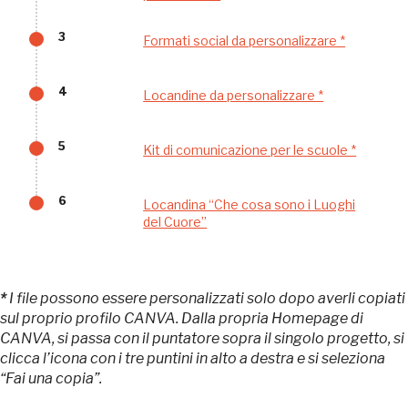
Tutto questo non
sarebbe possibile
3
Formati social da personalizzare *
senza di te
4
Locandine da personalizzare *
5
Kit di comunicazione per le scuole *
6
Locandina “Che cosa sono i Luoghi
del Cuore”
FAI - FONDO PER L'AMBIENTE ITALIANO ETS - Via Carlo Foldi, 2 - 20135
Milano
Tel. 02 4676151 - Fax 02 48193631
P.I.: 04358650150 - C.F.: 80102030154 - PEC:
80102030154ri@legalmail.it
*
I file possono essere personalizzati solo dopo averli copiati
Fondazione nazionale senza scopo di lucro per la tutela e la valorizzazione
sul proprio profilo CANVA. Dalla propria Homepage di
dell'arte, della natura e del paesaggio italiani.
CANVA, si passa con il puntatore sopra il singolo progetto, si
Riconosciuta con DPR 941 del 3.12.1975 - Iscritta al RUNTS rep. n. 2092
clicca l’icona con i tre puntini in alto a destra e si seleziona
“Fai una copia”.