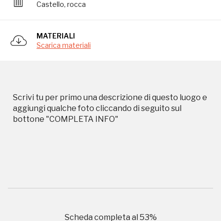
Castello, rocca
Storico campagne in questo
MATERIALI
Scarica materiali
luogo
Scrivi tu per primo una descrizione di questo luogo e
aggiungi qualche foto cliccando di seguito sul
I Luoghi del Cuore
bottone "COMPLETA INFO"
2010, 2016, 2018, 2020
Registrati alla newsletter
Scheda completa al
53
%
Accedi alle informazioni per te più interessanti,