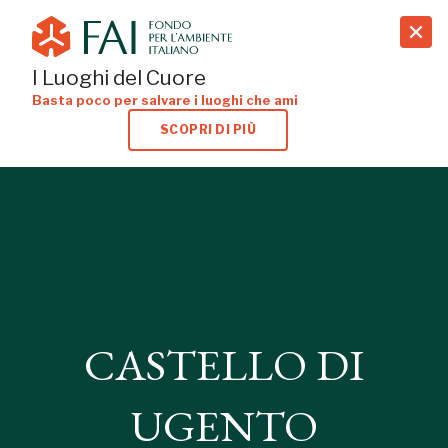
search
I Luoghi del Cuore
Basta poco per salvare i luoghi che ami
SCOPRI DI PIÙ
CASTELLO DI
UGENTO
CASTELLO DI
UGENTO, LECCE
UGENTO