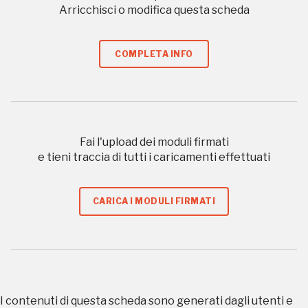
Arricchisci o modifica questa scheda
a quelle inerenti i luoghi più vicini e gli eventi
organizzati
COMPLETA INFO
REGISTRATI
Fai l'upload dei moduli firmati
e tieni traccia di tutti i caricamenti effettuati
Regalati 365 giorni di arte e cultura nell'Italia
più bella, risparmiando.
CARICA I MODULI FIRMATI
ISCRIVITI AL FAI
Scopri tutte le opportunità riservate agli iscritti
Museo Cappell
I contenuti di questa scheda sono generati dagli utenti e