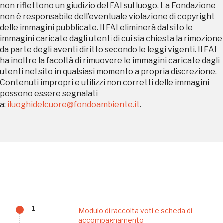
Sansevero
non riflettono un giudizio del FAI sul luogo. La Fondazione
Napoli
non è responsabile dell’eventuale violazione di copyright
delle immagini pubblicate. Il FAI eliminerà dal sito le
immagini caricate dagli utenti di cui sia chiesta la rimozione
Palazzo Strozzi
da parte degli aventi diritto secondo le leggi vigenti. Il FAI
Ingresso gratuito
Firenze
ha inoltre la facoltà di rimuovere le immagini caricate dagli
nei Beni FAI tutto l'anno
utenti nel sito in qualsiasi momento a propria discrezione.
Contenuti impropri e utilizzi non corretti delle immagini
Gallerie d’Itali
possono essere segnalati
Milano
a:
iluoghidelcuore@fondoambiente.it
.
Gratis
Tutto questo non
1
Modulo di raccolta voti e scheda di
accompagnamento