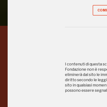
COMP
Regalati 365 giorni di
arte e cultura
nell'Italia più bella,
I contenuti di questa sc
Fondazione non è respon
risparmiando.
eliminerà dal sito le im
diritto secondo le leggi
sito in qualsiasi momen
ISCRIVITI AL FAI
possono essere segnala