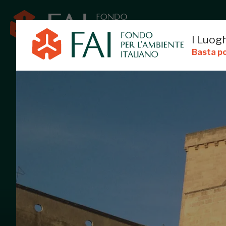
I Luogh
Basta po
CASTELLO
PARABITA, LECCE