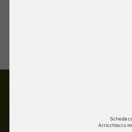
I Luoghi del C
2018, 2020, 2022
Accedi alle in
Scheda c
Arricchisci o 