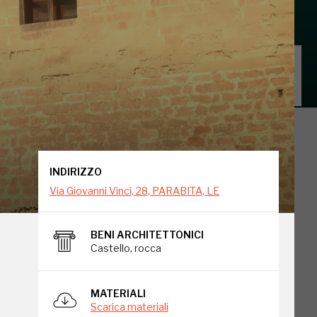
INDIRIZZO
Via Giovanni Vinci, 28, PARABITA, LE
INDIRIZZO
Via Giovanni Vinci, 28, PARABITA, LE
BENI ARCHITETTONICI
Castello, rocca
MATERIALI
Scarica materiali