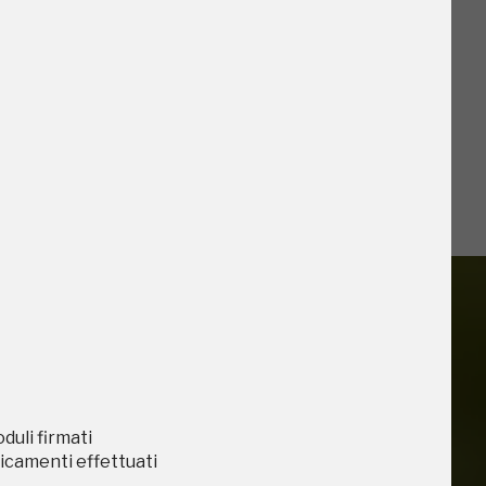
o
iù vicini e gli
oduli firmati
caricamenti effettuati