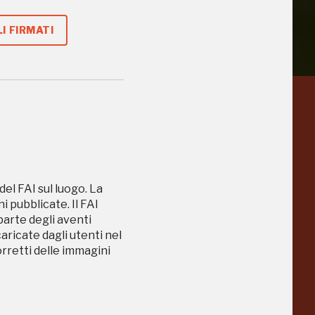
I FIRMATI
a
Pinacoteca
Agnelli
-25%
-20%
Torino
del FAI sul luogo. La
 pubblicate. Il FAI
Collezione
 parte degli aventi
Peggy
-23%
caricate dagli utenti nel
-14%
Guggenheim
orretti delle immagini
Venezia
a
-20%