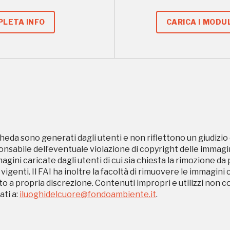
LETA INFO
CARICA I MODUL
REGISTRATI
Museo Cappell
Sansevero
Napoli
heda sono generati dagli utenti e non riflettono un giudizio 
sabile dell’eventuale violazione di copyright delle immagini
Ingresso
Palazzo Strozzi
magini caricate dagli utenti di cui sia chiesta la rimozione da
gratuito
 vigenti. Il FAI ha inoltre la facoltà di rimuovere le immagini 
Firenze
to a propria discrezione. Contenuti impropri e utilizzi non c
nei Beni FAI tutto
ti a:
iluoghidelcuore@fondoambiente.it
.
l'anno
Gallerie d’Itali