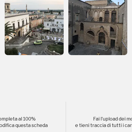
Storico campagne in questo luog
uore
Registrati alla newsletter
formazioni per te più interessanti, a quelle inerenti i luoghi p
eventi organizzati
ompleta al
100
%
Fai l'upload dei m
modifica questa scheda
e tieni traccia di tutti i 