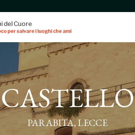
i del Cuore
co per salvare i luoghi che ami
CASTELLO
PARABITA, LECCE