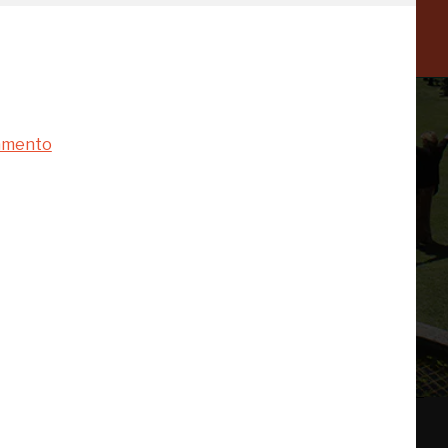
namento
 di te
 valorizzazione