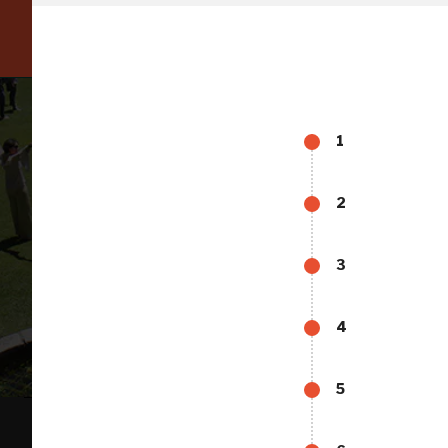
Scopri tutte le opportunità riservate agli iscritti
1
2
3
Tutto
4
5
FAI - FONDO PER L'AMBIENTE ITALIANO ETS - Via Carlo Foldi, 2 - 20135