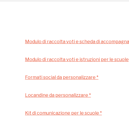
Gratis
Milano
Modulo di raccolta voti e scheda di accompag
Modulo di raccolta voti e istruzioni per le scuole
Formati social da personalizzare *
 questo non sarebbe possibile senza
Locandine da personalizzare *
Kit di comunicazione per le scuole *
 Milano
Fondazione nazionale senza scopo di lucro per la tutela e la
dell'arte, della natura e del paesaggio italiani.