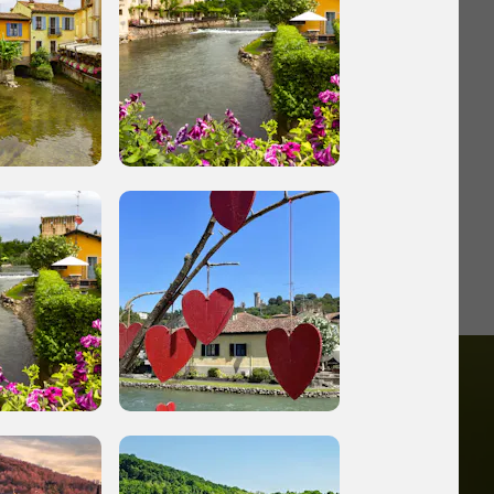
o
iù vicini e gli