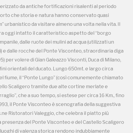
erizzato da antiche fortificazioni risalenti al periodo
) e dalle rocche del Ponte Visconteo, straordinaria diga
pporto che storia e natura hanno conservato quasi
95) per volere di Gian Galeazzo Visconti, Duca di Milano,
 urbanistico da visitare almeno una volta nella vita. Il
fini orientali del ducato. Lungo 650mt. e largo circa
a oggi intatto il caratteristico aspetto del “borgo
lo del fiume, il “Ponte Lungo” (così comunemente chiamato
anile, dalle ruote dei mulini ad acqua (utilizzati un
tello Scaligero tramite due alte cortine merlate e
) e dalle rocche del Ponte Visconteo, straordinaria diga
raglio”, che a suo tempo, si estese per circa 16 Km., fino
95) per volere di Gian Galeazzo Visconti, Duca di Milano,
1993, il Ponte Visconteo è scenografia della suggestiva
fini orientali del ducato. Lungo 650mt. e largo circa
ne Ristoratori Valeggio, che celebra il piatto più
lo del fiume, il “Ponte Lungo” (così comunemente chiamato
ica presenza del Ponte Visconteo e del Castello Scaligero
tello Scaligero tramite due alte cortine merlate e
 luoghi di valenza storica rendono indubbiamente
raglio”, che a suo tempo, si estese per circa 16 Km., fino
 le rive del Mincio si possono, infatti, trascorrere
1993, il Ponte Visconteo è scenografia della suggestiva
lori, ma anche visitare la piccola Chiesa di San Marco
ne Ristoratori Valeggio, che celebra il piatto più
recedente pieve romanica del XI sec., dedicata a Santa
ica presenza del Ponte Visconteo e del Castello Scaligero
astonata nelle vecchie mura di una casa, che la
 luoghi di valenza storica rendono indubbiamente
loro che cadono nelle acque del fiume. Una piacevole