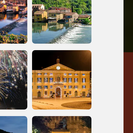
a
Pinacoteca
Agnelli
-25%
-20%
Torino
Collezione
Peggy
-23%
-14%
Guggenheim