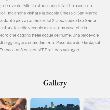
 le rive del Mincio si possono, infatti, trascorrere
te di raggiungere comodamente Peschiera del Garda, sul
lori, ma anche visitare la piccola Chiesa di San Marco
o: Franco Lanfredi per IAT Pro Loco Valeggio
recedente pieve romanica del XI sec., dedicata a Santa
astonata nelle vecchie mura di una casa, che la
loro che cadono nelle acque del fiume. Una piacevole
te di raggiungere comodamente Peschiera del Garda, sul
o: Franco Lanfredi per IAT Pro Loco Valeggio
ampagne in corso in questo luo
Gallery
I Luoghi del Cuore