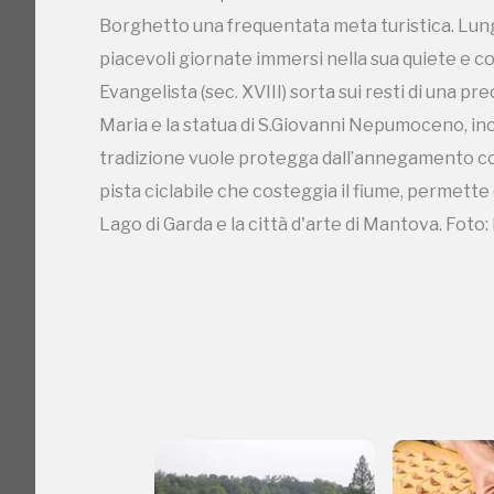
Borghetto una frequentata meta turistica. Lungo
pista ciclabile che costeggia il fiume, permet
piacevoli giornate immersi nella sua quiete e co
Lago di Garda e la città d'arte di Mantova. Fot
Evangelista (sec. XVIII) sorta sui resti di una p
Maria e la statua di S.Giovanni Nepumoceno, inc
tradizione vuole protegga dall’annegamento co
pista ciclabile che costeggia il fiume, permet
Lago di Garda e la città d'arte di Mantova. Fot
C