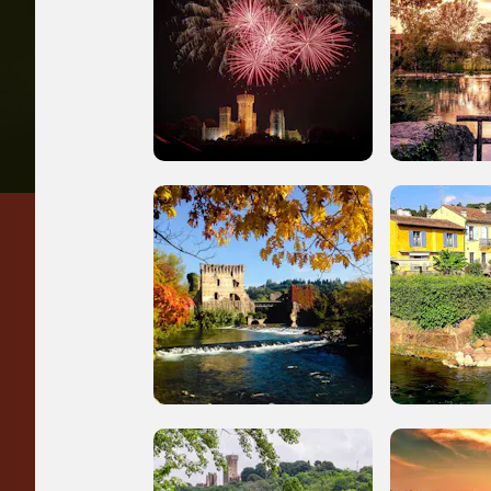
Regalati 365 giorni di
arte e cultura
nell'Italia più bella,
risparmiando.
ISCRIVITI AL FAI