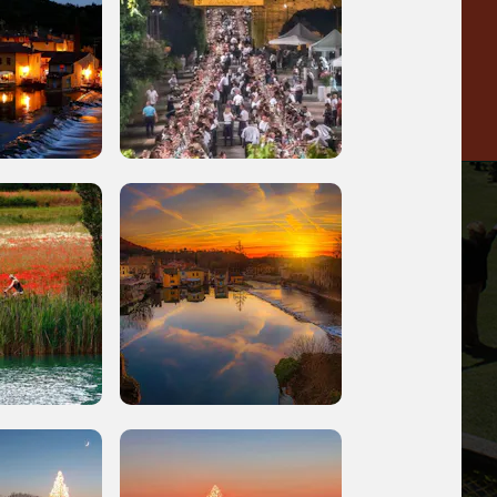
Venezia
a
-20%
 di te