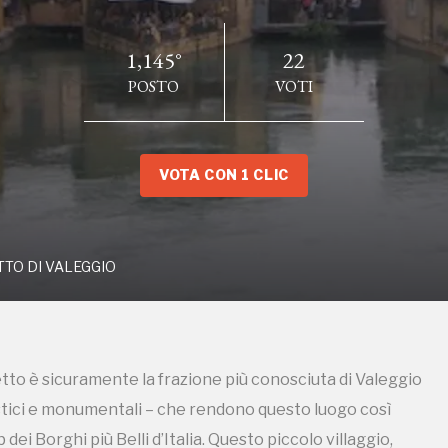
1,145°
22
POSTO
VOTI
RGHETTO DI VALEGGIO
VOTA CON 1 CLIC
tto è sicuramente la frazione più conosciuta di Valeggio
gistici e monumentali – che rendono questo luogo così
TO DI VALEGGIO
ei Borghi più Belli d’Italia. Questo piccolo villaggio,
erizzato da antiche fortificazioni risalenti al periodo
pporto che storia e natura hanno conservato quasi
tto è sicuramente la frazione più conosciuta di Valeggio
 urbanistico da visitare almeno una volta nella vita. Il
gistici e monumentali – che rendono questo luogo così
a oggi intatto il caratteristico aspetto del “borgo
ei Borghi più Belli d’Italia. Questo piccolo villaggio,
anile, dalle ruote dei mulini ad acqua (utilizzati un