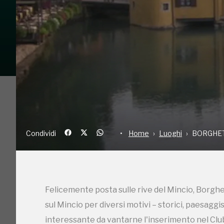
Condividi
Home
Luoghi
BO
Felicemente posta sulle rive del Mincio, Borghe
sul Mincio per diversi motivi – storici, paesag
Condividi
Home
Luoghi
BORGHET
interessante da vantarne l'inserimento nel Club d
edificato in simbiosi con il fiume Mincio e caratt
medievale, deve il suo fascino all’armonico ra
Felicemente posta sulle rive del Mincio, Borghe
intatto nei secoli e oggi rappresenta un “unicum”
sul Mincio per diversi motivi – storici, paesag
centro più antico della frazione mantiene ancor
interessante da vantarne l'inserimento nel Club d
medioevale”, sottolineato dalla presenza del camp