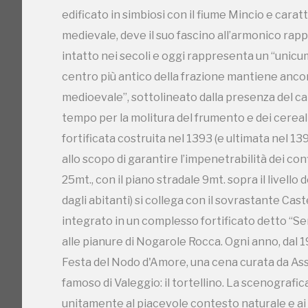
edificato in simbiosi con il fiume Mincio e caratt
tempo per la molitura del frumento e dei cereali
medievale, deve il suo fascino all’armonico ra
fortificata costruita nel 1393 (e ultimata nel 13
intatto nei secoli e oggi rappresenta un “unicum”
allo scopo di garantire l’impenetrabilità dei con
centro più antico della frazione mantiene ancor
25mt., con il piano stradale 9mt. sopra il livel
medioevale”, sottolineato dalla presenza del camp
dagli abitanti) si collega con il sovrastante Cas
tempo per la molitura del frumento e dei cereali
integrato in un complesso fortificato detto “Ser
fortificata costruita nel 1393 (e ultimata nel 13
alle pianure di Nogarole Rocca. Ogni anno, dal 
allo scopo di garantire l’impenetrabilità dei con
Festa del Nodo d'Amore, una cena curata da Ass.
25mt., con il piano stradale 9mt. sopra il livel
famoso di Valeggio: il tortellino. La scenograf
dagli abitanti) si collega con il sovrastante Cas
unitamente al piacevole contesto naturale e ai
integrato in un complesso fortificato detto “Ser
Borghetto una frequentata meta turistica. Lungo
alle pianure di Nogarole Rocca. Ogni anno, dal 
piacevoli giornate immersi nella sua quiete e co
Festa del Nodo d'Amore, una cena curata da Ass.
Evangelista (sec. XVIII) sorta sui resti di una p
famoso di Valeggio: il tortellino. La scenograf
Maria e la statua di S.Giovanni Nepumoceno, inc
unitamente al piacevole contesto naturale e ai
tradizione vuole protegga dall’annegamento co