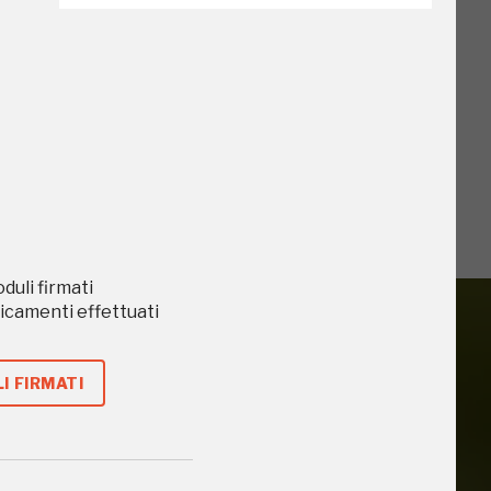
o
oduli firmati
caricamenti effettuati
I FIRMATI
iù vicini e gli