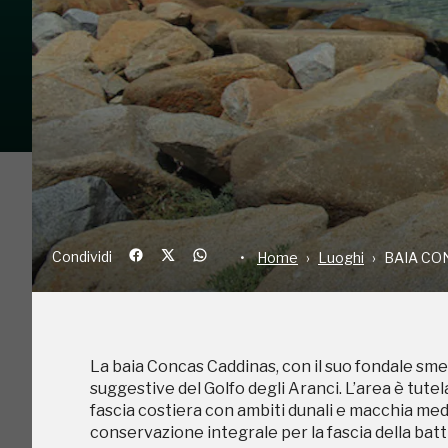
Condividi
Home
Luoghi
BA
La baia Concas Caddinas, con il suo fondale smer
suggestive del Golfo degli Aranci. L’area è tute
Condividi
Home
Luoghi
BAIA CO
fascia costiera con ambiti dunali e macchia me
conservazione integrale per la fascia della batti
La baia Concas Caddinas, con il suo fondale smer
suggestive del Golfo degli Aranci. L’area è tute
fascia costiera con ambiti dunali e macchia me
conservazione integrale per la fascia della batti