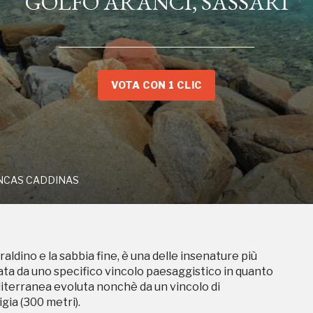
GOLFO ARANCI, SASSARI
IA CONCAS CADDINAS
VOTA CON 1 CLIC
aldino e la sabbia fine, è una delle insenature più
lata da uno specifico vincolo paesaggistico in quanto
NCAS CADDINAS
diterranea evoluta nonchè da un vincolo di
gia (300 metri).
aldino e la sabbia fine, è una delle insenature più
lata da uno specifico vincolo paesaggistico in quanto
diterranea evoluta nonchè da un vincolo di
gia (300 metri).