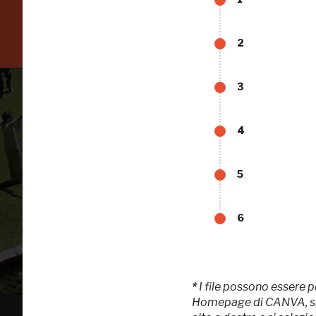
Scopri tutte le opportunità riservate agli iscritti
2
3
4
5
Tutto
6
*
I file possono essere p
Homepage di CANVA, si pa
FAI - FONDO PER L'AMBIENTE ITALIANO ETS - Via Carlo Foldi, 2 - 20135