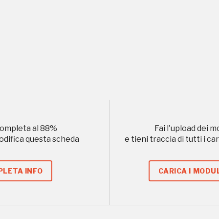
Storico campagne in questo luog
uore
ompleta al
88
%
Fai l'upload dei m
modifica questa scheda
e tieni traccia di tutti i 
, 2016, 2018, 2020, 2022
Registrati alla newsletter
LETA INFO
CARICA I MODUL
formazioni per te più interessanti, a quelle inerenti i luoghi p
eventi organizzati