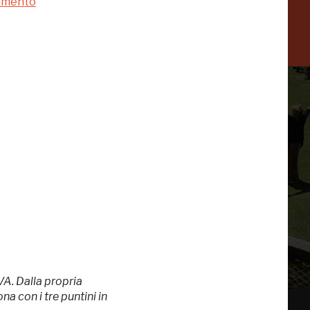
a
namento
-20%
 di te
VA. Dalla propria
a con i tre puntini in