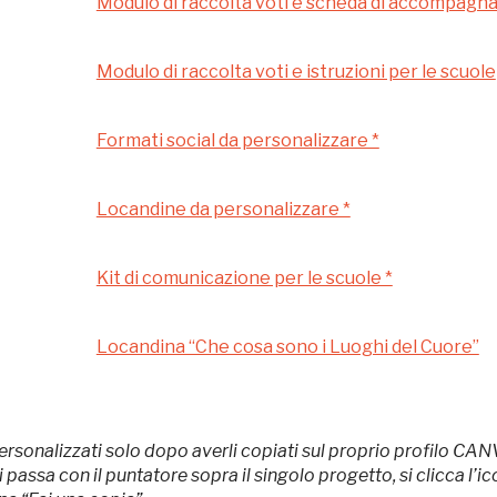
Gallerie d’Itali
Modulo di raccolta voti e scheda di accompag
Gratis
Milano
Modulo di raccolta voti e istruzioni per le scuole
Formati social da personalizzare *
Locandine da personalizzare *
Kit di comunicazione per le scuole *
 questo non sarebbe possibile senza
Locandina “Che cosa sono i Luoghi del Cuore”
ersonalizzati solo dopo averli copiati sul proprio profilo CAN
ssa con il puntatore sopra il singolo progetto, si clicca l’icon
 Milano