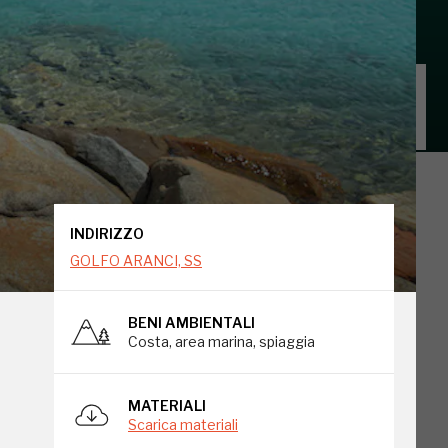
INDIRIZZO
GOLFO ARANCI, SS
INDIRIZZO
GOLFO ARANCI, SS
BENI AMBIENTALI
Costa, area marina, spiaggia
MATERIALI
Scarica materiali