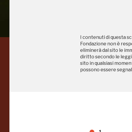
I contenuti di questa sc
Fondazione non è respon
eliminerà dal sito le im
Regalati 365 giorni di
diritto secondo le leggi
sito in qualsiasi momen
arte e cultura
possono essere segnala
nell'Italia più bella,
risparmiando.
ISCRIVITI AL FAI
1