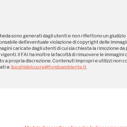
REGISTRATI
heda sono generati dagli utenti e non riflettono un giudizio 
sabile dell’eventuale violazione di copyright delle immagini
magini caricate dagli utenti di cui sia chiesta la rimozione da
Museo Cappell
 vigenti. Il FAI ha inoltre la facoltà di rimuovere le immagini 
Sansevero
to a propria discrezione. Contenuti impropri e utilizzi non c
ti a:
iluoghidelcuore@fondoambiente.it
.
Napoli
Ingresso
Palazzo Strozzi
gratuito
Firenze
nei Beni FAI tutto
l'anno