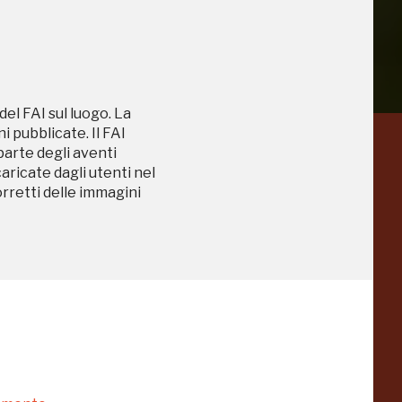
del FAI sul luogo. La
 pubblicate. Il FAI
 parte degli aventi
a
Pinacoteca
caricate dagli utenti nel
Agnelli
orretti delle immagini
-25%
-20%
Torino
Collezione
Peggy
-23%
-14%
Guggenheim
Venezia