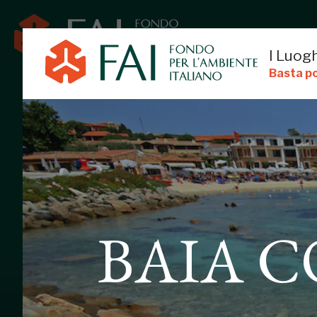
I Luogh
Basta po
BAIA CONCA
BAIA 
GOLFO ARANCI, SASSARI