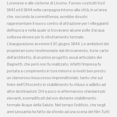
un clamoroso insuccesso imprenditoriale, tanto che sul
Lorenese e alle cisterne di Livorno. Furono costruiti tra il
finire dell'Ottocento lo stabilimento fu chiuso e adibito ad
1843 ed il 1844 nella campagna intorno alla città, in un'area
altre destinazioni. Di lì a poco si affermarono standard più
che, secondo la committenza, avrebbe dovuto
elevanti, esemplificati dal non distante stabilimento
rappresentare il nuovo centro di attrazione per i villeggianti
termale Acque della Salute. Nel tempo l'edificio, che negli
dell'epoca e nella quale si trovavano alcune polle d'acqua
anni sessanta ha fatto da sfondo ad una scena del film Tutti
solfurea idonee per lo sfruttamento termale.
a casa di Luigi Comencini, è andato incontro a un
L'inaugurazione avvenne il 30 giugno 1844. Le ambizioni dei
progressivo decadimento, evidenziato, nel corso del nuovo
proprietari sono testimoniate dal ritrovamento, tra le carte
millennio, dal crollo parziale delle coperture e del pronao,
dell'architetto, di un primo progetto assai articolato dei
dalla vegetazione selvaggia che ricopre intere parti della
Bagnetti, che però non fu realizzato. Infatti l'impresa fu
struttura, dall'allagamento del piano interrato, dal
portata a compimento in toni minori e si rivelò ben presto
disfacimento degli affreschi per l'umidità, dalla distruzione
un clamoroso insuccesso imprenditoriale, tanto che sul
degli antichi stucchi e delle decorazioni per la realizzazione
finire dell'Ottocento lo stabilimento fu chiuso e adibito ad
di tubature e condotti per i tre appartamenti del primo
altre destinazioni. Di lì a poco si affermarono standard più
piano. Al 2022 si ha notizia della donazione dello
elevanti, esemplificati dal non distante stabilimento
stabilimento dagli eredi della proprietaria, la contessa
termale Acque della Salute. Nel tempo l'edificio, che negli
Giovanna Spinola Morozzo Della Rocca, alla Diocesi di
anni sessanta ha fatto da sfondo ad una scena del film Tutti
Livorno, con l'intento di recuperare la struttura: il progetto