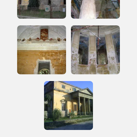
2010, 2012, 2014, 2016, 2018, 2020, 2022
Registrati alla newsletter
Accedi alle informazioni per te più interessanti,
a quelle inerenti i luoghi più vicini e gli eventi
organizzati
REGISTRATI
Regalati 365 giorni di arte e cultura nell'Italia
più bella, risparmiando.
ISCRIVITI AL FAI