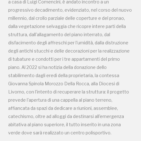
a casa di Luigi Comencini, è andato incontro a un
prevede l'apertura di una cappella al piano terreno,
progressivo decadimento, evidenziato, nel corso del nuovo
affiancata da spazi da dedicare a riunioni, assemblee,
millennio, dal crollo parziale delle coperture e del pronao,
catechismo, oltre ad alloggi da destinarsi all'emergenza
dalla vegetazione selvaggia che ricopre intere parti della
abitativa al piano superiore, il tutto inserito in una zona
struttura, dall'allagamento del piano interrato, dal
verde dove sarà realizzato un centro polisportivo.
disfacimento degli affreschi per l'umidità, dalla distruzione
degli antichi stucchi e delle decorazioni per la realizzazione
di tubature e condotti per i tre appartamenti del primo
piano. Al 2022 si ha notizia della donazione dello
stabilimento dagli eredi della proprietaria, la contessa
Giovanna Spinola Morozzo Della Rocca, alla Diocesi di
Livorno, con l'intento di recuperare la struttura: il progetto
Campagne in corso in questo
prevede l'apertura di una cappella al piano terreno,
affiancata da spazi da dedicare a riunioni, assemblee,
luogo
catechismo, oltre ad alloggi da destinarsi all'emergenza
abitativa al piano superiore, il tutto inserito in una zona
verde dove sarà realizzato un centro polisportivo.