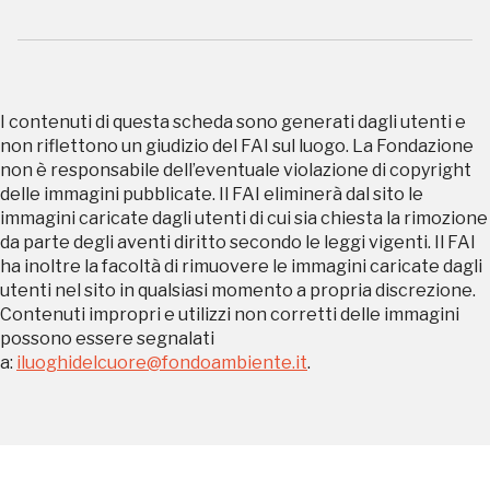
Tutto questo non
I contenuti di questa scheda sono generati dagli utenti e
sarebbe possibile
non riflettono un giudizio del FAI sul luogo. La Fondazione
non è responsabile dell’eventuale violazione di copyright
senza di te
delle immagini pubblicate. Il FAI eliminerà dal sito le
immagini caricate dagli utenti di cui sia chiesta la rimozione
da parte degli aventi diritto secondo le leggi vigenti. Il FAI
ha inoltre la facoltà di rimuovere le immagini caricate dagli
utenti nel sito in qualsiasi momento a propria discrezione.
Contenuti impropri e utilizzi non corretti delle immagini
possono essere segnalati
a:
iluoghidelcuore@fondoambiente.it
.
FAI - FONDO PER L'AMBIENTE ITALIANO ETS - Via Carlo Foldi, 2 - 20135
Milano
Tel. 02 4676151 - Fax 02 48193631
P.I.: 04358650150 - C.F.: 80102030154 - PEC:
80102030154ri@legalmail.it
Fondazione nazionale senza scopo di lucro per la tutela e la valorizzazione