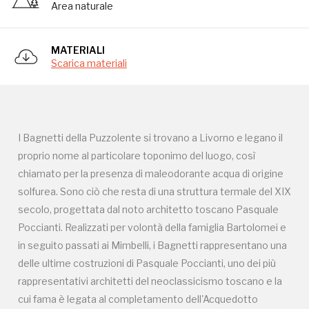
secolo, progettata dal noto architetto toscano Pasquale
Area naturale
Poccianti. Realizzati per volontà della famiglia Bartolomei e
in seguito passati ai Mimbelli, i Bagnetti rappresentano una
MATERIALI
delle ultime costruzioni di Pasquale Poccianti, uno dei più
Scarica materiali
rappresentativi architetti del neoclassicismo toscano e la
cui fama è legata al completamento dell'Acquedotto
Lorenese e alle cisterne di Livorno. Furono costruiti tra il
1843 ed il 1844 nella campagna intorno alla città, in un'area
I Bagnetti della Puzzolente si trovano a Livorno e legano il
che, secondo la committenza, avrebbe dovuto
proprio nome al particolare toponimo del luogo, così
rappresentare il nuovo centro di attrazione per i villeggianti
chiamato per la presenza di maleodorante acqua di origine
dell'epoca e nella quale si trovavano alcune polle d'acqua
solfurea. Sono ciò che resta di una struttura termale del XIX
solfurea idonee per lo sfruttamento termale.
secolo, progettata dal noto architetto toscano Pasquale
L'inaugurazione avvenne il 30 giugno 1844. Le ambizioni dei
Poccianti. Realizzati per volontà della famiglia Bartolomei e
proprietari sono testimoniate dal ritrovamento, tra le carte
in seguito passati ai Mimbelli, i Bagnetti rappresentano una
dell'architetto, di un primo progetto assai articolato dei
delle ultime costruzioni di Pasquale Poccianti, uno dei più
Bagnetti, che però non fu realizzato. Infatti l'impresa fu
rappresentativi architetti del neoclassicismo toscano e la
portata a compimento in toni minori e si rivelò ben presto
cui fama è legata al completamento dell'Acquedotto