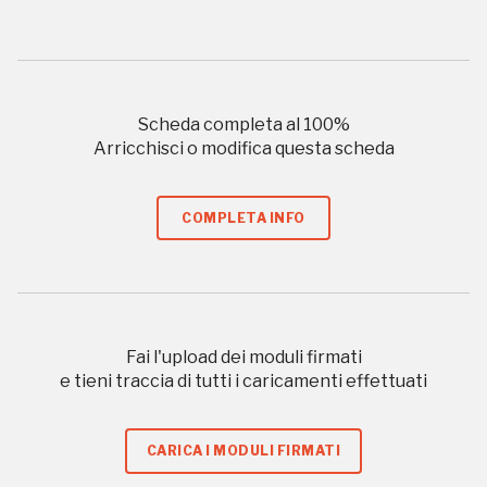
Scopri tutte le opportunità riservate agli iscritti
Museo Cappell
Scheda completa al
100
%
Sansevero
Arricchisci o modifica questa scheda
Napoli
COMPLETA INFO
Palazzo Strozzi
Ingresso gratuito
Firenze
nei Beni FAI tutto l'anno
Gallerie d’Itali
Fai l'upload dei moduli firmati
Milano
Gratis
e tieni traccia di tutti i caricamenti effettuati
CARICA I MODULI FIRMATI