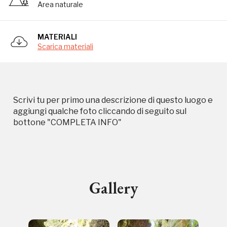
Area naturale
Campagne in corso in questo
MATERIALI
Scarica materiali
luogo
Scrivi tu per primo una descrizione di questo luogo e
aggiungi qualche foto cliccando di seguito sul
bottone "COMPLETA INFO"
I Luoghi del Cuore
Gallery
Storico campagne in questo