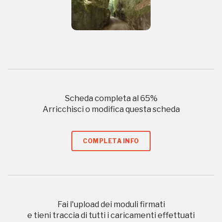
REGISTRATI
Regalati 365 giorni di arte e cultura nell'Italia
più bella, risparmiando.
ISCRIVITI AL FAI
Scheda completa al
65
%
Arricchisci o modifica questa scheda
Scopri tutte le opportunità riservate agli iscritti
COMPLETA INFO
Museo Cappell
Sansevero
Napoli
Fai l'upload dei moduli firmati
Palazzo Strozzi
e tieni traccia di tutti i caricamenti effettuati
Ingresso gratuito
Firenze