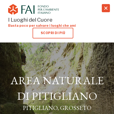
search
I Luoghi del Cuore
Basta poco per salvare i luoghi che ami
SCOPRI DI PIÙ
AREA NATURALE
AREA NATURALE
DI PITIGLIANO
DI PITIGLIANO
PITIGLIANO, GROSSETO
PITIGLIANO, GROSSETO