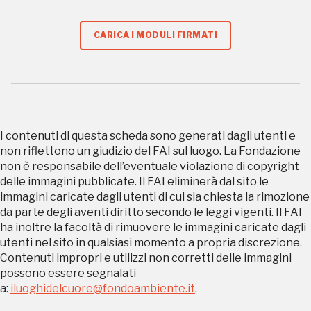
nei Beni FAI tutto l'anno
CARICA I MODULI FIRMATI
Gallerie d’Itali
Milano
Gratis
I contenuti di questa scheda sono generati dagli utenti e
non riflettono un giudizio del FAI sul luogo. La Fondazione
non è responsabile dell’eventuale violazione di copyright
delle immagini pubblicate. Il FAI eliminerà dal sito le
immagini caricate dagli utenti di cui sia chiesta la rimozione
Tutto questo non
da parte degli aventi diritto secondo le leggi vigenti. Il FAI
ha inoltre la facoltà di rimuovere le immagini caricate dagli
sarebbe possibile
utenti nel sito in qualsiasi momento a propria discrezione.
Contenuti impropri e utilizzi non corretti delle immagini
senza di te
possono essere segnalati
a:
iluoghidelcuore@fondoambiente.it
.