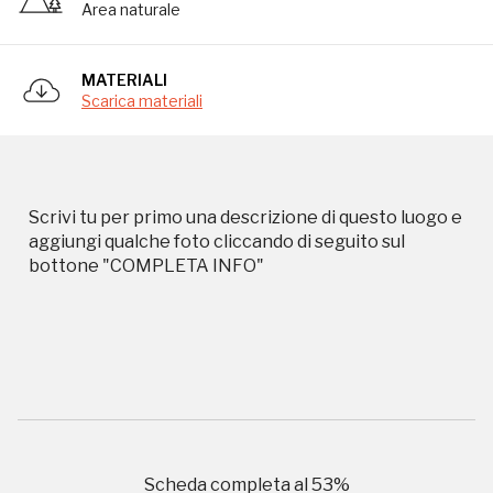
Area naturale
Storico campagne in questo
MATERIALI
luogo
Scarica materiali
I Luoghi del Cuore
Scrivi tu per primo una descrizione di questo luogo e
aggiungi qualche foto cliccando di seguito sul
bottone "COMPLETA INFO"
2010, 2014, 2016, 2018, 2020, 2022
Registrati alla newsletter
Accedi alle informazioni per te più interessanti,
a quelle inerenti i luoghi più vicini e gli eventi
Scheda completa al
53
%