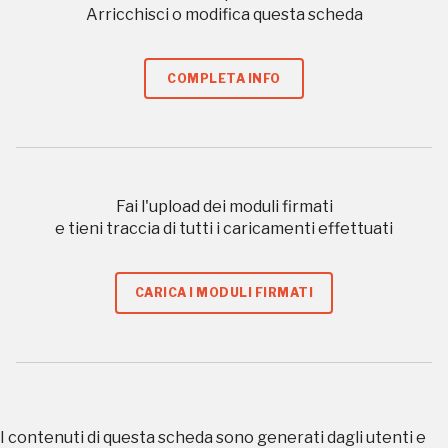
organizzati
Arricchisci o modifica questa scheda
COMPLETA INFO
REGISTRATI
Regalati 365 giorni di arte e cultura nell'Italia
Fai l'upload dei moduli firmati
più bella, risparmiando.
e tieni traccia di tutti i caricamenti effettuati
ISCRIVITI AL FAI
CARICA I MODULI FIRMATI
Scopri tutte le opportunità riservate agli iscritti
Museo Cappell
Sansevero
I contenuti di questa scheda sono generati dagli utenti e
Napoli