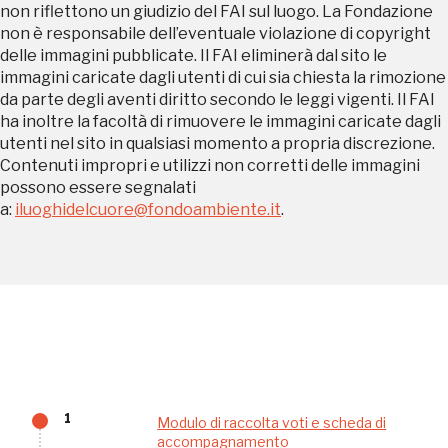
non riflettono un giudizio del FAI sul luogo. La Fondazione
non è responsabile dell’eventuale violazione di copyright
Palazzo Strozzi
delle immagini pubblicate. Il FAI eliminerà dal sito le
Ingresso gratuito
immagini caricate dagli utenti di cui sia chiesta la rimozione
Firenze
da parte degli aventi diritto secondo le leggi vigenti. Il FAI
nei Beni FAI tutto l'anno
ha inoltre la facoltà di rimuovere le immagini caricate dagli
utenti nel sito in qualsiasi momento a propria discrezione.
Gallerie d’Itali
Contenuti impropri e utilizzi non corretti delle immagini
Milano
Gratis
possono essere segnalati
a:
iluoghidelcuore@fondoambiente.it
.
Tutto questo non
sarebbe possibile
1
Modulo di raccolta voti e scheda di
accompagnamento