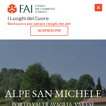
search
I Luoghi del Cuore
Basta poco per salvare i luoghi che ami
SCOPRI DI PIÙ
ALPE SAN MICHELE
PORTO VALTRAVAGLIA, VARESE
ALPE SAN MICHELE
PORTO VALTRAVAGLIA, VARESE