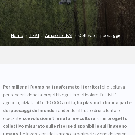
Home
Il FAI
Ambiente FAI
Coltivare il paesaggio
Per millenni l’uomo ha trasformato i territori
che abitava
per renderli idonei ai propri bisogni. In particolare, l’attività
agricola, iniziata più di 10.000 anni fa,
ha plasmato buona parte
dei paesaggi del mondo
, rendendoli il frutto di una lenta e
costante
coevoluzione tra natura e cultura
, di un
progetto
collettivo misurato sulle risorse disponibili e sull’ingegno
umano
. Le lavorazioni del terreno, la perimetrazione dei campi,