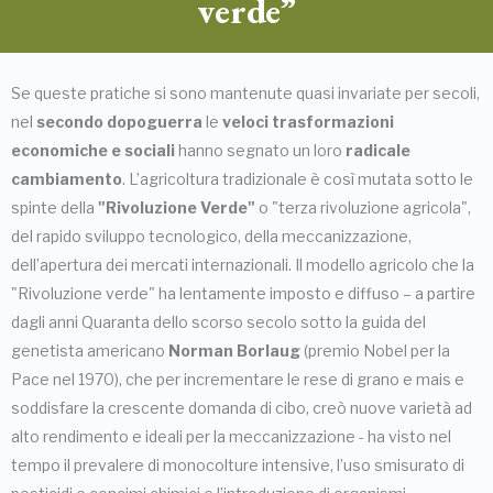
verde”
Se queste pratiche si sono mantenute quasi invariate per secoli,
nel
secondo dopoguerra
le
veloci trasformazioni
economiche e sociali
hanno segnato un loro
radicale
cambiamento
. L’agricoltura tradizionale è così mutata sotto le
spinte della
"Rivoluzione Verde"
o "terza rivoluzione agricola",
del rapido sviluppo tecnologico, della meccanizzazione,
dell’apertura dei mercati internazionali. Il modello agricolo che la
"Rivoluzione verde" ha lentamente imposto e diffuso – a partire
dagli anni Quaranta dello scorso secolo sotto la guida del
genetista americano
Norman Borlaug
(premio Nobel per la
Pace nel 1970), che per incrementare le rese di grano e mais e
soddisfare la crescente domanda di cibo, creò nuove varietà ad
alto rendimento e ideali per la meccanizzazione - ha visto nel
tempo il prevalere di monocolture intensive, l’uso smisurato di