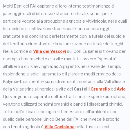
Molti Beni del FAI ospitano al loro interno testimonianze di
paesaggi rurali di interesse storico-culturale: sono quelle
particelle vocate alla produzione agricola e vitivinicola, nelle quali
le tecniche di coltivazione tradizionali sono ancora oggi
praticate e si conciliano perfettamente con la tutela del suolo e
del territorio circostante e la valorizzazione culturale dei luoghi.
Nella cornice di
Villa dei Vescovi
sui Colli Euganei si trovano per
esempio il marascheto e la vite maritata, ovvero “sposata”
all'albero a cui s'avvinghia; ad Agrigento, nella Valle dei Templi,
risplendono al sole l’agrumeto e il giardino mediterraneo della
Kolymbethra; mentre sui ripidi versanti montani della Valtellina e
della Vallagarina si inerpica la vite dei
Castelli
Grumello
ed
Avio
.
Qui vengono recuperate colture tradizionali e specie autoctone,
vengono utilizzati concimi organici e banditi i diserbanti chimici.
Tutto nell’ottica di coniugare il benessere dell’ambiente con
quello delle persone. Unico Bene del FAI che invece è proprio
una tenuta agricola è
Villa Caviciana
nella Tuscia, la cui