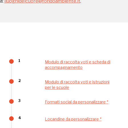
a:
iluoghidelcuore@fondoambiente.it
.
Sansevero
Napoli
Palazzo Strozzi
Ingresso gratuito
Firenze
nei Beni FAI tutto l'anno
Gallerie d’Itali
Milano
Gratis
1
Modulo di raccolta voti e scheda di
accompagnamento
2
Modulo di raccolta voti e istruzioni
per le scuole
3
Formati social da personalizzare *
Tutto questo non
4
Locandine da personalizzare *