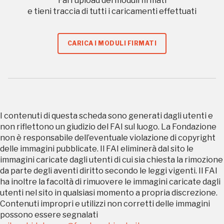
Fai l'upload dei moduli firmati
a quelle inerenti i luoghi più vicini e gli eventi
e tieni traccia di tutti i caricamenti effettuati
organizzati
CARICA I MODULI FIRMATI
REGISTRATI
I contenuti di questa scheda sono generati dagli utenti e
Regalati 365 giorni di arte e cultura nell'Italia
non riflettono un giudizio del FAI sul luogo. La Fondazione
più bella, risparmiando.
non è responsabile dell’eventuale violazione di copyright
delle immagini pubblicate. Il FAI eliminerà dal sito le
ISCRIVITI AL FAI
immagini caricate dagli utenti di cui sia chiesta la rimozione
da parte degli aventi diritto secondo le leggi vigenti. Il FAI
ha inoltre la facoltà di rimuovere le immagini caricate dagli
Scopri tutte le opportunità riservate agli iscritti
utenti nel sito in qualsiasi momento a propria discrezione.
Contenuti impropri e utilizzi non corretti delle immagini
Museo Cappell
possono essere segnalati