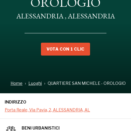
OROLOGIO
ALESSANDRIA , ALESSANDRIA
VOTA CON 1 CLIC
INDIRIZZO
Home
Luoghi
QUARTIERE SAN MICHELE - OROLOGIO
Porta Reale, Via Pavia, 2, ALESSANDRIA, AL
INDIRIZZO
Porta Reale, Via Pavia, 2, ALESSANDRIA, AL
L'orologio posto sul frontone del Quartiere san
Michele è un'opera di Scuola Francese di inizio '800.
BENI URBANISTICI