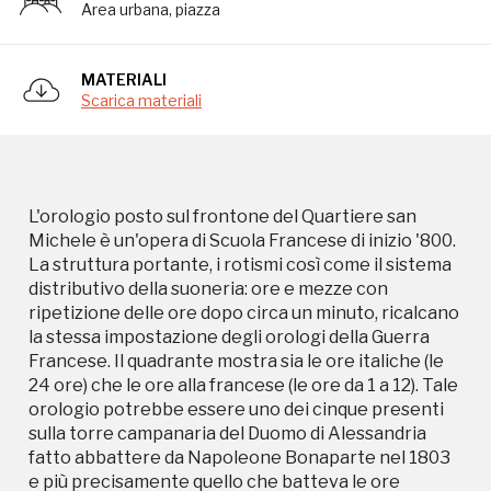
La struttura portante, i rotismi così come il sistema
Area urbana, piazza
distributivo della suoneria: ore e mezze con
ripetizione delle ore dopo circa un minuto, ricalcano
la stessa impostazione degli orologi della Guerra
MATERIALI
Scarica materiali
Francese. Il quadrante mostra sia le ore italiche (le
24 ore) che le ore alla francese (le ore da 1 a 12). Tale
orologio potrebbe essere uno dei cinque presenti
sulla torre campanaria del Duomo di Alessandria
fatto abbattere da Napoleone Bonaparte nel 1803
L'orologio posto sul frontone del Quartiere san
e più precisamente quello che batteva le ore
Michele è un'opera di Scuola Francese di inizio '800.
italiche ed il cui meccanismo è stato poi trasformato
La struttura portante, i rotismi così come il sistema
per battere le ore francesi ( di 12 in 12).
distributivo della suoneria: ore e mezze con
ripetizione delle ore dopo circa un minuto, ricalcano
la stessa impostazione degli orologi della Guerra
Francese. Il quadrante mostra sia le ore italiche (le
24 ore) che le ore alla francese (le ore da 1 a 12). Tale
orologio potrebbe essere uno dei cinque presenti
sulla torre campanaria del Duomo di Alessandria
fatto abbattere da Napoleone Bonaparte nel 1803
e più precisamente quello che batteva le ore