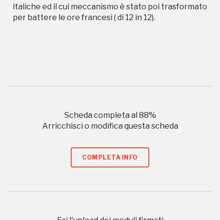
Storico campagne in questo
italiche ed il cui meccanismo è stato poi trasformato
luogo
per battere le ore francesi ( di 12 in 12).
Giornata FAI d'Autunno
I Luoghi del Cuore
Scheda completa al
88
%
Arricchisci o modifica questa scheda
2013
COMPLETA INFO
2016, 2018, 2020, 2022
Registrati alla newsletter
Accedi alle informazioni per te più interessanti,