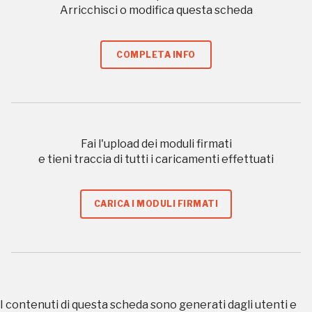
organizzati
Arricchisci o modifica questa scheda
COMPLETA INFO
REGISTRATI
Regalati 365 giorni di arte e cultura nell'Italia
Fai l'upload dei moduli firmati
più bella, risparmiando.
e tieni traccia di tutti i caricamenti effettuati
ISCRIVITI AL FAI
CARICA I MODULI FIRMATI
Scopri tutte le opportunità riservate agli iscritti
Museo Cappell
Sansevero
I contenuti di questa scheda sono generati dagli utenti e
Napoli