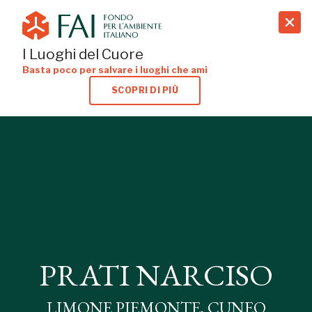
search
I Luoghi del Cuore
Basta poco per salvare i luoghi che ami
SCOPRI DI PIÙ
PRATI NARCISO
LIMONE PIEMONTE, CUNEO
PRATI NARCISO
LIMONE PIEMONTE, CUNEO