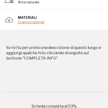
Area naturale
Storico campagne in questo
MATERIALI
luogo
Scarica materiali
I Luoghi del Cuore
Scrivi tu per primo una descrizione di questo luogo e
aggiungi qualche foto cliccando di seguito sul
bottone "COMPLETA INFO"
2010, 2016, 2018, 2020, 2022
Registrati alla newsletter
Accedi alle informazioni per te più interessanti,
a quelle inerenti i luoghi più vicini e gli eventi
Scheda completa al
53
%