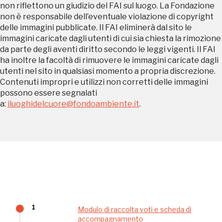
non riflettono un giudizio del FAI sul luogo. La Fondazione
non è responsabile dell’eventuale violazione di copyright
Palazzo Strozzi
delle immagini pubblicate. Il FAI eliminerà dal sito le
Ingresso gratuito
immagini caricate dagli utenti di cui sia chiesta la rimozione
Firenze
da parte degli aventi diritto secondo le leggi vigenti. Il FAI
nei Beni FAI tutto l'anno
ha inoltre la facoltà di rimuovere le immagini caricate dagli
utenti nel sito in qualsiasi momento a propria discrezione.
Gallerie d’Itali
Contenuti impropri e utilizzi non corretti delle immagini
Milano
Gratis
possono essere segnalati
a:
iluoghidelcuore@fondoambiente.it
.
Tutto questo non
sarebbe possibile
1
Modulo di raccolta voti e scheda di
accompagnamento