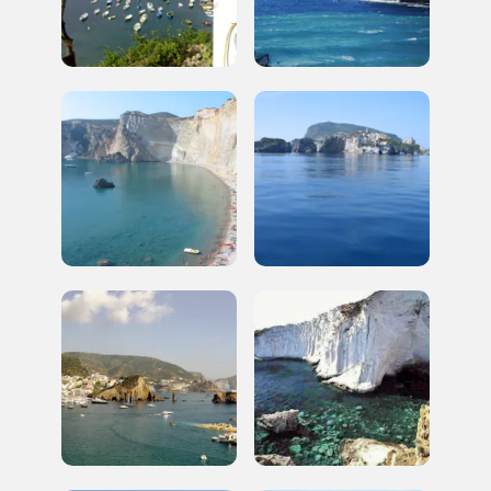
Regalati 365 giorni di arte e cultura nell'Italia
più bella, risparmiando.
ISCRIVITI AL FAI
Scopri tutte le opportunità riservate agli iscritti
Museo Cappell
Sansevero
Napoli
Palazzo Strozzi
Ingresso gratuito
Firenze
nei Beni FAI tutto l'anno