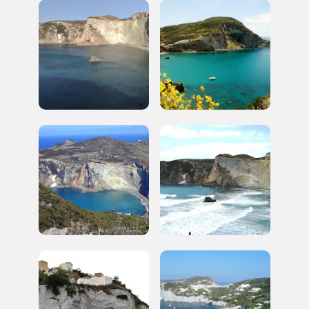
Gallerie d’Itali
Milano
Gratis
Tutto questo non
sarebbe possibile
senza di te