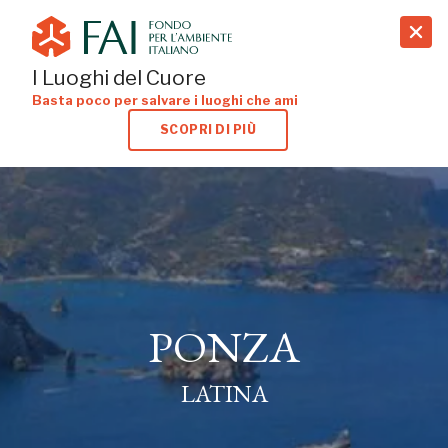
search
I Luoghi del Cuore
Basta poco per salvare i luoghi che ami
SCOPRI DI PIÙ
PONZA
LATINA
PONZA
LATINA