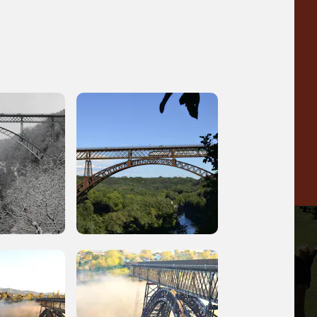
Collezione
Peggy
-23%
-14%
Guggenheim
Venezia
a
-20%