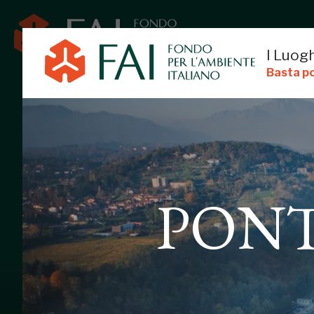
I Luogh
Basta po
PONT
PONTE SAN 
PADERNO D'ADDA, LECCO