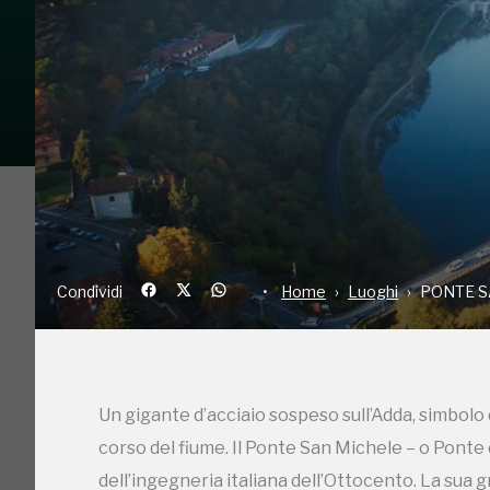
Condividi
Home
Luoghi
PO
Condividi
Home
Luoghi
PONTE S
Un gigante d’acciaio sospeso sull’Adda, simbolo 
C
corso del fiume. Il Ponte San Michele – o Ponte 
dell’ingegneria italiana dell’Ottocento. La sua g