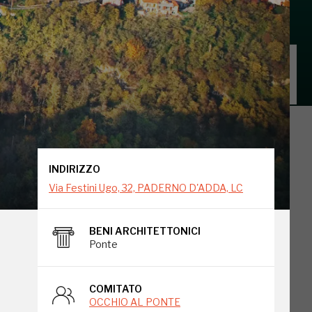
INDIRIZZO
Via Festini Ugo, 32, PADERNO D'ADDA, LC
INDIRIZZO
Via Festini Ugo, 32, PADERNO D'ADDA, LC
BENI ARCHITETTONICI
Ponte
go
COMITATO
OCCHIO AL PONTE