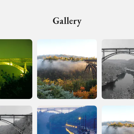
Gallery
Ingresso
Palazzo Strozzi
gratuito
Firenze
nei Beni FAI tutto
l'anno
Gallerie d’Itali
Gratis
Milano