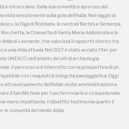
tà si intrecciano. Dalla sua sommità si apre uno dei
 2010, 2012, 2014, 2016, 2018, 2020, 2022, 2024
Registrati alla newsletter
 vista emozionante sulla gola dell’Adda. Nel raggio di
esco, la Diga di Robbiate, le centrali Bertini e Semenza,
la Rocchetta, la Chiesetta di Santa Maria Addolorata e lo
formazioni per te più interessanti, a quelle inerenti i luoghi p
o Adda di Leonardo, che valorizza il rapporto storico tra
eventi organizzati
e una sfida attuale Nel 2017 è stato avviato l’iter per
nio UNESCO nell’ambito dei siti di archeologia
ale. Il percorso si è interrotto con la prospettiva di un
atibile con i requisiti di integrità paesaggistica. Oggi
REGISTRATI
nuovo attraversamento dell’Adda: molte amministrazioni e
are il San Michele per l’uso ferroviario e ciclopedonale,
ne meno impattante. Il dibattito testimonia quanto il
Museo Cappell
per le comunità del medio Adda.
Sansevero
Napoli