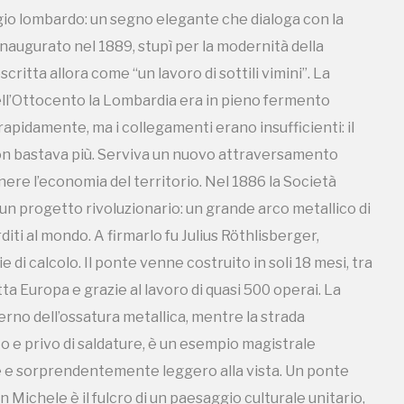
ggio lombardo: un segno elegante che dialoga con la
. Inaugurato nel 1889, stupì per la modernità della
critta allora come “un lavoro di sottili vimini”. La
ell’Ottocento la Lombardia era in pieno fermento
I Luoghi del Cuore
rapidamente, ma i collegamenti erano insufficienti: il
a non bastava più. Serviva un nuovo attraversamento
re l’economia del territorio. Nel 1886 la Società
Storico campagne in questo luog
 un progetto rivoluzionario: un grande arco metallico di
arditi al mondo. A firmarlo fu Julius Röthlisberger,
di calcolo. Il ponte venne costruito in soli 18 mesi, tra
tta Europa e grazie al lavoro di quasi 500 operai. La
uore
nterno dell’ossatura metallica, mentre la strada
o e privo di saldature, è un esempio magistrale
le e sorprendentemente leggero alla vista. Un ponte
 Michele è il fulcro di un paesaggio culturale unitario,