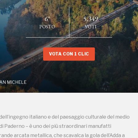
6°
5,349
POSTO
VOTI
NTE SAN MICHELE
VOTA CON 1 CLIC
AN MICHELE
dell’ingegno italiano e del paesaggio culturale del medio
ampagne in corso in questo luo
di Paderno – è uno dei più straordinari manufatti
rande arcata metallica, che scavalca la gola dell’Adda a