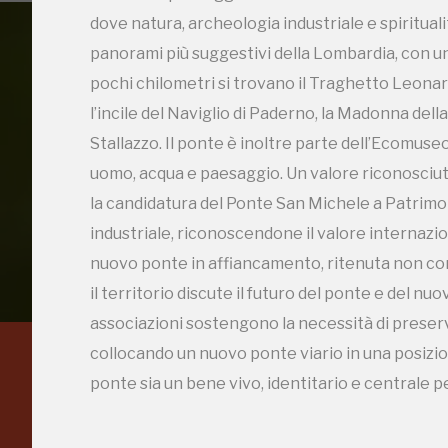
dove natura, archeologia industriale e spirituali
2003, 2004, 2006,
panorami più suggestivi della Lombardia, con una
pochi chilometri si trovano il Traghetto Leonard
l’incile del Naviglio di Paderno, la Madonna del
Accedi alle in
Stallazzo. Il ponte è inoltre parte dell’Ecomuse
uomo, acqua e paesaggio. Un valore riconosciuto 
la candidatura del Ponte San Michele a Patrimo
industriale, riconoscendone il valore internazion
nuovo ponte in affiancamento, ritenuta non comp
il territorio discute il futuro del ponte e del 
associazioni sostengono la necessità di preserv
collocando un nuovo ponte viario in una posizio
Regalati 365 giorni di
ponte sia un bene vivo, identitario e centrale 
arte e cultura