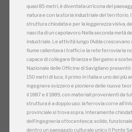
quasi 85 metri, è diventata un’icona del paesa
natura e con la storia industriale del territorio
struttura chiodata e per la leggerezza visiva, des
nascita di un capolavoro Nella seconda metà d
industriale. Le attività lungo l’Adda crescevano 
fiume rallentava i traffici e la rete ferroviari
capace di collegare Brianza e Bergamo e sostene
Nazionale delle Officine di Savigliano presentò
150 metri di luce, il primo in Italia e uno dei più 
ingegnere svizzero e pioniere delle nuove teorie 
il 1887 e il 1889, con materiali provenienti da tu
I Luoghi del C
struttura è a doppio uso: la ferrovia corre all’i
provinciale si trova sopra. Interamente chiodat
dell’ingegneria ottocentesca: solido, funziona
dentro un paesaggio culturale unico Il Ponte San