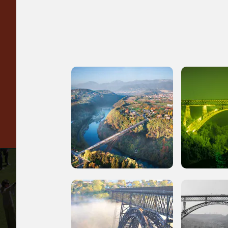
nell'Italia più bella,
risparmiando.
ISCRIVITI AL FAI
Scopri tutte le opportunità riservate agli iscritti