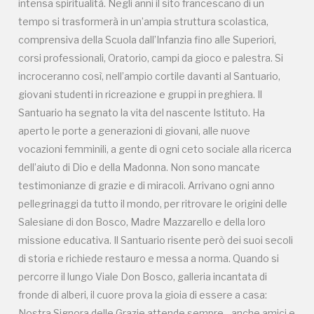
Accedi alle informazioni per te più interessanti,
intensa spiritualità. Negli anni il sito francescano di un
a quelle inerenti i luoghi più vicini e gli eventi
tempo si trasformerà in un’ampia struttura scolastica,
organizzati
comprensiva della Scuola dall’Infanzia fino alle Superiori,
corsi professionali, Oratorio, campi da gioco e palestra. Si
incroceranno così, nell’ampio cortile davanti al Santuario,
giovani studenti in ricreazione e gruppi in preghiera. Il
REGISTRATI
Santuario ha segnato la vita del nascente Istituto. Ha
aperto le porte a generazioni di giovani, alle nuove
vocazioni femminili, a gente di ogni ceto sociale alla ricerca
dell’aiuto di Dio e della Madonna. Non sono mancate
Regalati 365 giorni di arte e cultura nell'Italia
testimonianze di grazie e di miracoli. Arrivano ogni anno
più bella, risparmiando.
pellegrinaggi da tutto il mondo, per ritrovare le origini delle
Salesiane di don Bosco, Madre Mazzarello e della loro
ISCRIVITI AL FAI
missione educativa. Il Santuario risente però dei suoi secoli
di storia e richiede restauro e messa a norma. Quando si
Scopri tutte le opportunità riservate agli iscritti
percorre il lungo Viale Don Bosco, galleria incantata di
fronde di alberi, il cuore prova la gioia di essere a casa:
Museo Cappell
Nostra Signora delle Grazie attende sempre…anche amici e