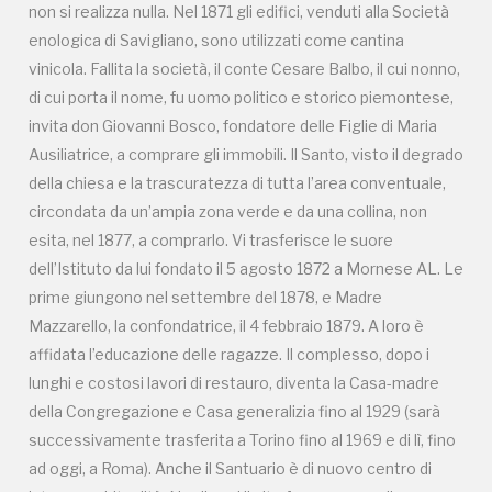
I vincitori della 12° edizione
non si realizza nulla. Nel 1871 gli edifici, venduti alla Società
enologica di Savigliano, sono utilizzati come cantina
de “I Luoghi del Cuore”
vinicola. Fallita la società, il conte Cesare Balbo, il cui nonno,
2025-06-12
di cui porta il nome, fu uomo politico e storico piemontese,
invita don Giovanni Bosco, fondatore delle Figlie di Maria
Con 2.316.984 voti raccolti il programma si conferma come il
Ausiliatrice, a comprare gli immobili. Il Santo, visto il degrado
principale strumento di partecipazione diretta dei cittadini alla tutela
e valo...
della chiesa e la trascuratezza di tutta l’area conventuale,
circondata da un’ampia zona verde e da una collina, non
esita, nel 1877, a comprarlo. Vi trasferisce le suore
dell’Istituto da lui fondato il 5 agosto 1872 a Mornese AL. Le
prime giungono nel settembre del 1878, e Madre
Mazzarello, la confondatrice, il 4 febbraio 1879. A loro è
affidata l’educazione delle ragazze. Il complesso, dopo i
lunghi e costosi lavori di restauro, diventa la Casa-madre
della Congregazione e Casa generalizia fino al 1929 (sarà
Registrati alla newsletter
successivamente trasferita a Torino fino al 1969 e di lì, fino
ad oggi, a Roma). Anche il Santuario è di nuovo centro di