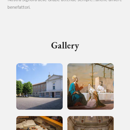
Sansevero
benefattori.
Napoli
Palazzo Strozzi
Ingresso gratuito
Firenze
Gallery
nei Beni FAI tutto l'anno
Gallerie d’Itali
Milano
Gratis
Tutto questo non