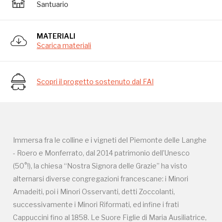
Santuario
Campagne in corso in questo
MATERIALI
Scarica materiali
luogo
Scopri il progetto sostenuto dal FAI
Immersa fra le colline e i vigneti del Piemonte delle Langhe
I Luoghi del Cuore
- Roero e Monferrato, dal 2014 patrimonio dell’Unesco
(50°!), la chiesa “Nostra Signora delle Grazie” ha visto
alternarsi diverse congregazioni francescane: i Minori
Amadeiti, poi i Minori Osservanti, detti Zoccolanti,
Storico campagne in questo
successivamente i Minori Riformati, ed infine i frati
Cappuccini fino al 1858. Le Suore Figlie di Maria Ausiliatrice,