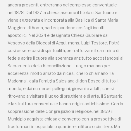
luogo
ancora presenti, entreranno nel complesso conventuale
nel 1878. Dal 1927 la chiesa assume il titolo di Santuario e
viene aggregata e incorporata alla Basilica di Santa Maria
Maggiore di Roma, partecipandone così agli indulti
Giornate FAI di Primavera
apostolici. Nel 2024 è designata Chiesa Giubilare dal
Vescovo della Diocesi di Acqui, mons. Luigi Testore. Potrà
così essere oasi di spiritualità, per rafforzare il cammino di
I Luoghi del Cuore
fede e aprire il cuore alla speranza anzitutto accostandosi al
Sacramento della Riconciliazione. Luogo mariano per
2025
eccellenza, molto amato dai nicesi, che lo chiamano “la
Madonna”, dalla Famiglia Salesiana di don Bosco di tutto il
mondo, e dai numerosi pellegrini, giovani e adulti, che si
2024
ritrovano a visitare il luogo di preghiera e di arte. Il Santuario
News
e la struttura conventuale hanno origini antichissime. Con la
soppressione delle Congregazioni religiose, nel 1859 il
Municipio acquista chiesa e convento con la prospettiva di
trasformarli in ospedale o quartiere militare o cimitero. Ma
Attualità
NEWS