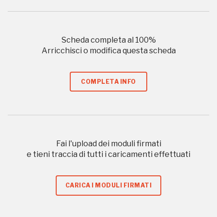
Scopri tutte le opportunità riservate agli iscritti
Scheda completa al
100
%
Arricchisci o modifica questa scheda
Museo Cappell
Sansevero
Napoli
COMPLETA INFO
Palazzo Strozzi
Ingresso gratuito
Firenze
nei Beni FAI tutto l'anno
Fai l'upload dei moduli firmati
Gallerie d’Itali
e tieni traccia di tutti i caricamenti effettuati
Milano
Gratis
CARICA I MODULI FIRMATI