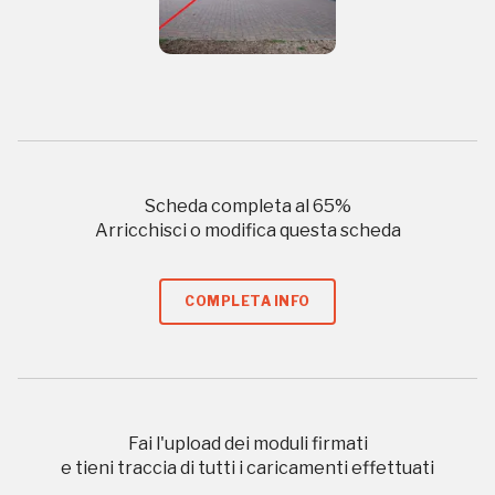
Tutto questo non
sarebbe possibile
Scheda completa al
65
%
Arricchisci o modifica questa scheda
senza di te
COMPLETA INFO
FAI - FONDO PER L'AMBIENTE ITALIANO ETS - Via Carlo Foldi, 2 - 20135
Fai l'upload dei moduli firmati
Milano
e tieni traccia di tutti i caricamenti effettuati
Tel. 02 4676151 - Fax 02 48193631