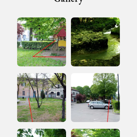
2010, 2016, 2018, 2020, 2022
Registrati alla newsletter
Accedi alle informazioni per te più interessanti,
a quelle inerenti i luoghi più vicini e gli eventi
organizzati
REGISTRATI
Regalati 365 giorni di arte e cultura nell'Italia
più bella, risparmiando.