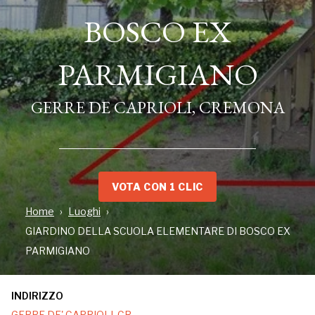
BOSCO EX
BOSCO EX
PARMIGIANO
PARMIGIANO
GERRE DE CAPRIOLI, CREMONA
GERRE DE CAPRIOLI, CREMONA
VOTA CON 1 CLIC
Home
Luoghi
GIARDINO DELLA SCUOLA ELEMENTARE DI BOSCO EX
PARMIGIANO
INDIRIZZO
INDIRIZZO
GERRE DE' CAPRIOLI, CR
GERRE DE' CAPRIOLI, CR