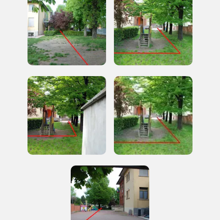
ISCRIVITI AL FAI
Scopri tutte le opportunità riservate agli iscritti
Museo Cappell
Sansevero
Napoli
Palazzo Strozzi
Ingresso gratuito
Firenze
nei Beni FAI tutto l'anno
Gallerie d’Itali
Milano
Gratis