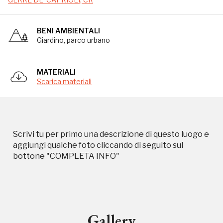
BENI AMBIENTALI
Giardino, parco urbano
MATERIALI
Scarica materiali
Storico campagne in questo
Scrivi tu per primo una descrizione di questo luogo e
aggiungi qualche foto cliccando di seguito sul
luogo
bottone "COMPLETA INFO"
I Luoghi del Cuore
Gallery