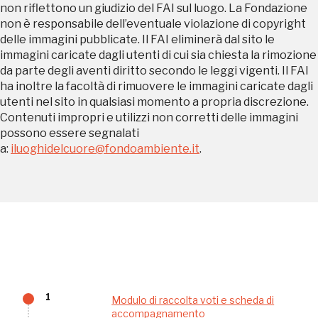
Sansevero
non riflettono un giudizio del FAI sul luogo. La Fondazione
Napoli
non è responsabile dell’eventuale violazione di copyright
delle immagini pubblicate. Il FAI eliminerà dal sito le
immagini caricate dagli utenti di cui sia chiesta la rimozione
Palazzo Strozzi
da parte degli aventi diritto secondo le leggi vigenti. Il FAI
Ingresso gratuito
Firenze
ha inoltre la facoltà di rimuovere le immagini caricate dagli
nei Beni FAI tutto l'anno
utenti nel sito in qualsiasi momento a propria discrezione.
Contenuti impropri e utilizzi non corretti delle immagini
Gallerie d’Itali
possono essere segnalati
Milano
a:
iluoghidelcuore@fondoambiente.it
.
Gratis
Tutto questo non
1
Modulo di raccolta voti e scheda di
accompagnamento