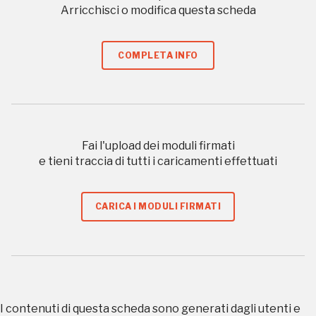
Arricchisci o modifica questa scheda
a quelle inerenti i luoghi più vicini e gli eventi
organizzati
COMPLETA INFO
REGISTRATI
Fai l'upload dei moduli firmati
e tieni traccia di tutti i caricamenti effettuati
Regalati 365 giorni di arte e cultura nell'Italia
più bella, risparmiando.
CARICA I MODULI FIRMATI
ISCRIVITI AL FAI
Scopri tutte le opportunità riservate agli iscritti
Museo Cappell
I contenuti di questa scheda sono generati dagli utenti e