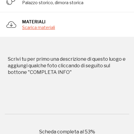
Palazzo storico, dimora storica
Storico campagne in questo
MATERIALI
Scarica materiali
luogo
Scrivi tu per primo una descrizione di questo luogo e
aggiungi qualche foto cliccando di seguito sul
I Luoghi del Cuore
bottone "COMPLETA INFO"
2006, 2014, 2016, 2020, 2022
Registrati alla newsletter
Scheda completa al
53
%
Accedi alle informazioni per te più interessanti,