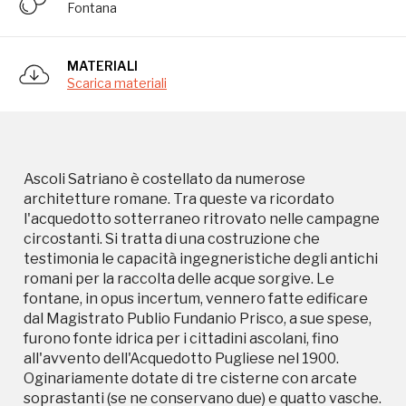
Fontana
dal Magistrato Publio Fundanio Prisco, a sue spese,
furono fonte idrica per i cittadini ascolani, fino
all'avvento dell'Acquedotto Pugliese nel 1900.
MATERIALI
Oginariamente dotate di tre cisterne con arcate
Scarica materiali
soprastanti (se ne conservano due) e quatto vasche.
Ascoli Satriano è costellato da numerose
architetture romane. Tra queste va ricordato
l'acquedotto sotterraneo ritrovato nelle campagne
circostanti. Si tratta di una costruzione che
testimonia le capacità ingegneristiche degli antichi
Storico campagne in questo
romani per la raccolta delle acque sorgive. Le
fontane, in opus incertum, vennero fatte edificare
luogo
dal Magistrato Publio Fundanio Prisco, a sue spese,
furono fonte idrica per i cittadini ascolani, fino
all'avvento dell'Acquedotto Pugliese nel 1900.
Oginariamente dotate di tre cisterne con arcate
soprastanti (se ne conservano due) e quatto vasche.
I Luoghi del Cuore