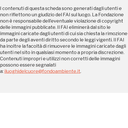
I contenuti di questa scheda sono generati dagli utenti e
non riflettono un giudizio del FAI sul luogo. La Fondazione
non è responsabile dell’eventuale violazione di copyright
delle immagini pubblicate. Il FAI eliminerà dal sito le
immagini caricate dagli utenti di cui sia chiesta la rimozione
da parte degli aventi diritto secondo le leggi vigenti. Il FAI
ha inoltre la facoltà di rimuovere le immagini caricate dagli
Tutto questo non
utenti nel sito in qualsiasi momento a propria discrezione.
Contenuti impropri e utilizzi non corretti delle immagini
sarebbe possibile
possono essere segnalati
a:
iluoghidelcuore@fondoambiente.it
.
senza di te
FAI - FONDO PER L'AMBIENTE ITALIANO ETS - Via Carlo Foldi, 2 - 20135