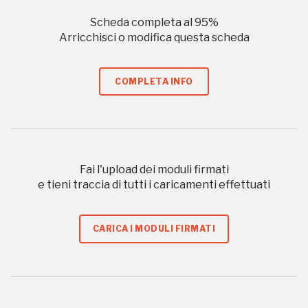
Regalati 365 giorni di arte e cultura nell'Italia
Scheda completa al
95
%
più bella, risparmiando.
Arricchisci o modifica questa scheda
ISCRIVITI AL FAI
COMPLETA INFO
Scopri tutte le opportunità riservate agli iscritti
Museo Cappell
Sansevero
Fai l'upload dei moduli firmati
Napoli
e tieni traccia di tutti i caricamenti effettuati
Palazzo Strozzi
CARICA I MODULI FIRMATI
Ingresso gratuito
Firenze
nei Beni FAI tutto l'anno
Gallerie d’Itali
Milano
Gratis