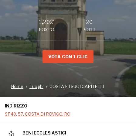
1,202°
20
POSTO
VOTI
VOTA CON 1 CLIC
INDIRIZZO
SP49, 57, COSTA DI ROVIGO, RO
Home
Luoghi
COSTA E I SUOI CAPITELLI
INDIRIZZO
In questo piccolo paese della provincia di Rovigo
sono disseminati undici capitelli: piccole chiese, per
SP49, 57, COSTA DI ROVIGO, RO
la maggior parte legate al culto mariano che nei
secoli hanno scandito riti e vita dei costensi. Sono
elementi identitari di una comunità fortemente
BENI ECCLESIASTICI