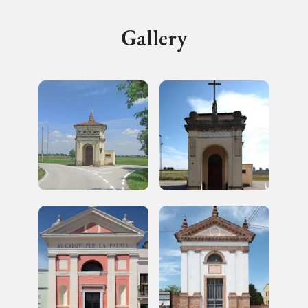
I Luoghi del Cuore
Gallery
Registrati alla newsletter
Accedi alle informazioni per te più interessanti,
a quelle inerenti i luoghi più vicini e gli eventi
organizzati
REGISTRATI