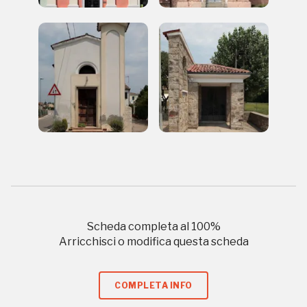
Regalati 365 giorni di arte e cultura nell'Italia
più bella, risparmiando.
ISCRIVITI AL FAI
Scopri tutte le opportunità riservate agli iscritti
Museo Cappell
Sansevero
Napoli
Scheda completa al
100
%
Arricchisci o modifica questa scheda
Palazzo Strozzi
Ingresso gratuito
Firenze
COMPLETA INFO
nei Beni FAI tutto l'anno