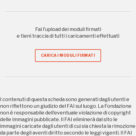
Gallerie d’Itali
Milano
Gratis
Fai l'upload dei moduli firmati
e tieni traccia di tutti i caricamenti effettuati
CARICA I MODULI FIRMATI
Tutto questo non
sarebbe possibile
senza di te
I contenuti di questa scheda sono generati dagli utenti e
non riflettono un giudizio del FAI sul luogo. La Fondazione
non è responsabile dell’eventuale violazione di copyright
delle immagini pubblicate. Il FAI eliminerà dal sito le
immagini caricate dagli utenti di cui sia chiesta la rimozione
da parte degli aventi diritto secondo le leggi vigenti. Il FAI