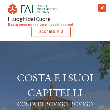
search
I Luoghi del Cuore
Basta poco per salvare i luoghi che ami
SCOPRI DI PIÙ
COSTA E I SUOI
COSTA E I SUOI
CAPITELLI
CAPITELLI
COSTA DI ROVIGO, ROVIGO
COSTA DI ROVIGO, ROVIGO