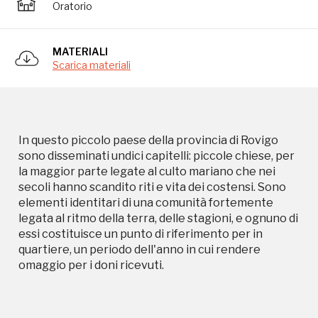
Oratorio
legata al ritmo della terra, delle stagioni, e ognuno di
essi costituisce un punto di riferimento per in
quartiere, un periodo dell'anno in cui rendere
MATERIALI
omaggio per i doni ricevuti.
Scarica materiali
In questo piccolo paese della provincia di Rovigo
sono disseminati undici capitelli: piccole chiese, per
la maggior parte legate al culto mariano che nei
secoli hanno scandito riti e vita dei costensi. Sono
Campagne in corso in questo
elementi identitari di una comunità fortemente
legata al ritmo della terra, delle stagioni, e ognuno di
luogo
essi costituisce un punto di riferimento per in
quartiere, un periodo dell'anno in cui rendere
omaggio per i doni ricevuti.