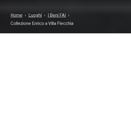
Home
Luoghi
I Beni FAI
Collezione Enrico a Villa Flecchia
TIPOLOGIA
DOVE
CONTATTI
Bene aperto al
Via per Zimone, 3
3441966276
pubblico
MAGNANO
faiflecchia@fondoambi
PANORAMICA
VISITA
EVENTI
EVENTI PR