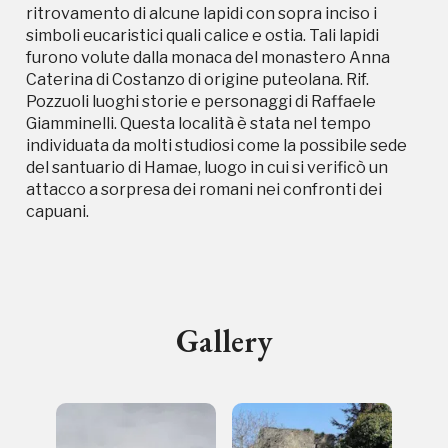
ritrovamento di alcune lapidi con sopra inciso i
simboli eucaristici quali calice e ostia. Tali lapidi
furono volute dalla monaca del monastero Anna
Caterina di Costanzo di origine puteolana. Rif.
Pozzuoli luoghi storie e personaggi di Raffaele
Storico campagne in questo
Giamminelli. Questa località è stata nel tempo
individuata da molti studiosi come la possibile sede
luogo
del santuario di Hamae, luogo in cui si verificò un
attacco a sorpresa dei romani nei confronti dei
capuani.
I Luoghi del Cuore
Gallery
2003, 2016, 2018, 2020, 2022
Registrati alla newsletter