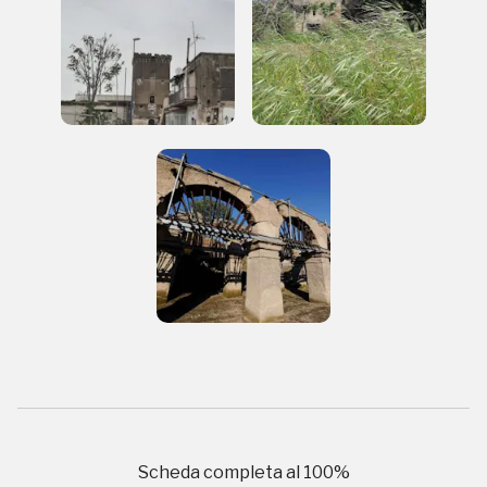
Accedi alle informazioni per te più interessanti,
a quelle inerenti i luoghi più vicini e gli eventi
organizzati
REGISTRATI
Regalati 365 giorni di arte e cultura nell'Italia
più bella, risparmiando.
ISCRIVITI AL FAI
Scopri tutte le opportunità riservate agli iscritti
Scheda completa al
100
%