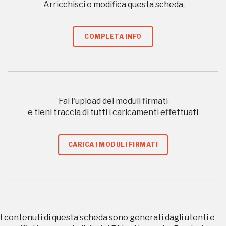
Arricchisci o modifica questa scheda
Museo Cappell
Sansevero
Napoli
COMPLETA INFO
Palazzo Strozzi
Ingresso gratuito
Firenze
nei Beni FAI tutto l'anno
Fai l'upload dei moduli firmati
Gallerie d’Itali
e tieni traccia di tutti i caricamenti effettuati
Milano
Gratis
CARICA I MODULI FIRMATI
I contenuti di questa scheda sono generati dagli utenti e