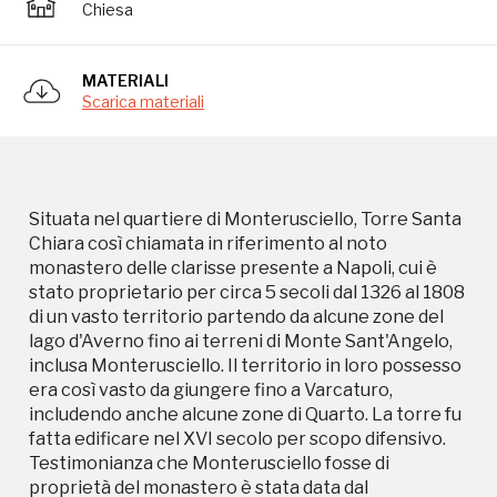
Chiesa
lago d'Averno fino ai terreni di Monte Sant'Angelo,
inclusa Monterusciello. Il territorio in loro possesso
era così vasto da giungere fino a Varcaturo,
MATERIALI
includendo anche alcune zone di Quarto. La torre fu
Scarica materiali
fatta edificare nel XVI secolo per scopo difensivo.
Testimonianza che Monterusciello fosse di
proprietà del monastero è stata data dal
ritrovamento di alcune lapidi con sopra inciso i
simboli eucaristici quali calice e ostia. Tali lapidi
Situata nel quartiere di Monterusciello, Torre Santa
furono volute dalla monaca del monastero Anna
Chiara così chiamata in riferimento al noto
Caterina di Costanzo di origine puteolana. Rif.
monastero delle clarisse presente a Napoli, cui è
Pozzuoli luoghi storie e personaggi di Raffaele
stato proprietario per circa 5 secoli dal 1326 al 1808
Giamminelli. Questa località è stata nel tempo
di un vasto territorio partendo da alcune zone del
individuata da molti studiosi come la possibile sede
lago d'Averno fino ai terreni di Monte Sant'Angelo,
del santuario di Hamae, luogo in cui si verificò un
inclusa Monterusciello. Il territorio in loro possesso
attacco a sorpresa dei romani nei confronti dei
era così vasto da giungere fino a Varcaturo,
capuani.
includendo anche alcune zone di Quarto. La torre fu
fatta edificare nel XVI secolo per scopo difensivo.
Testimonianza che Monterusciello fosse di
proprietà del monastero è stata data dal