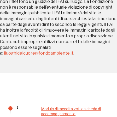
Tutto questo non
non riflettono un giudizio del FAI sul luogo. La Fondazione
non è responsabile dell’eventuale violazione di copyright
sarebbe possibile
delle immagini pubblicate. Il FAI eliminerà dal sito le
immagini caricate dagli utenti di cui sia chiesta la rimozione
senza di te
da parte degli aventi diritto secondo le leggi vigenti. Il FAI
ha inoltre la facoltà di rimuovere le immagini caricate dagli
utenti nel sito in qualsiasi momento a propria discrezione.
Contenuti impropri e utilizzi non corretti delle immagini
possono essere segnalati
a:
iluoghidelcuore@fondoambiente.it
.
FAI - FONDO PER L'AMBIENTE ITALIANO ETS - Via Carlo Foldi, 2 - 20135
Milano
Tel. 02 4676151 - Fax 02 48193631
P.I.: 04358650150 - C.F.: 80102030154 - PEC:
80102030154ri@legalmail.it
Fondazione nazionale senza scopo di lucro per la tutela e la valorizzazione
dell'arte, della natura e del paesaggio italiani.
Riconosciuta con DPR 941 del 3.12.1975 - Iscritta al RUNTS rep. n. 2092
1
Modulo di raccolta voti e scheda di
accompagnamento