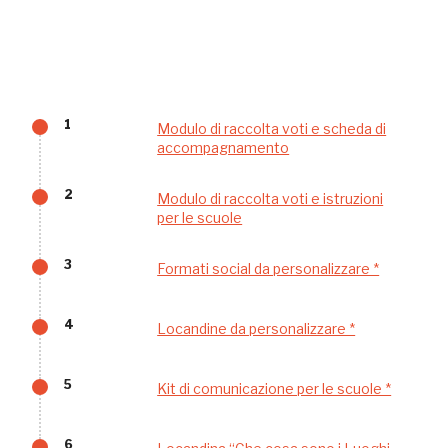
1
Modulo di raccolta voti e scheda di
accompagnamento
Tutto questo non
2
Modulo di raccolta voti e istruzioni
per le scuole
sarebbe possibile
senza di te
3
Formati social da personalizzare *
4
Locandine da personalizzare *
5
Kit di comunicazione per le scuole *
FAI - FONDO PER L'AMBIENTE ITALIANO ETS - Via Carlo Foldi, 2 - 20135
Milano
6