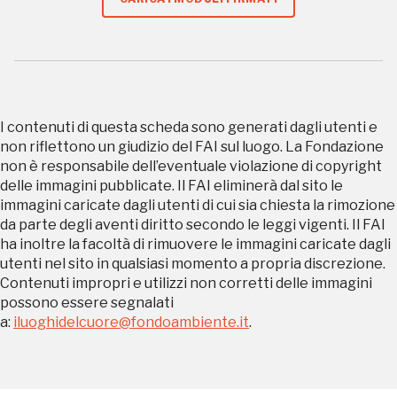
Regalati 365 giorni di arte e cultura nell'Italia
più bella, risparmiando.
ISCRIVITI AL FAI
Scopri tutte le opportunità riservate agli iscritti
I contenuti di questa scheda sono generati dagli utenti e
non riflettono un giudizio del FAI sul luogo. La Fondazione
non è responsabile dell’eventuale violazione di copyright
Museo Cappell
delle immagini pubblicate. Il FAI eliminerà dal sito le
Sansevero
immagini caricate dagli utenti di cui sia chiesta la rimozione
Napoli
da parte degli aventi diritto secondo le leggi vigenti. Il FAI
ha inoltre la facoltà di rimuovere le immagini caricate dagli
utenti nel sito in qualsiasi momento a propria discrezione.
Palazzo Strozzi
Contenuti impropri e utilizzi non corretti delle immagini
Ingresso gratuito
Firenze
possono essere segnalati
nei Beni FAI tutto l'anno
a:
iluoghidelcuore@fondoambiente.it
.
Gallerie d’Itali
Milano
Gratis