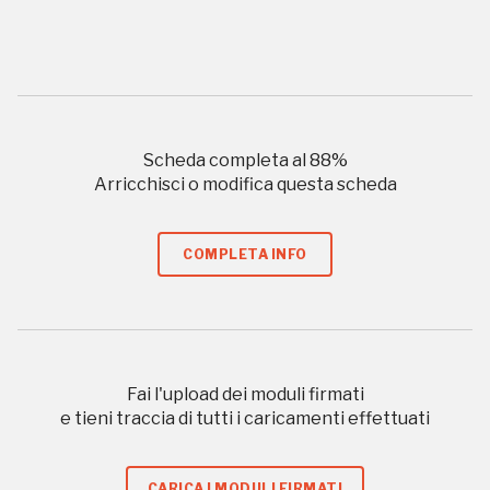
2004, 2014, 2016, 2018, 2020, 2022
Scheda completa al
88
%
Registrati alla newsletter
Arricchisci o modifica questa scheda
Accedi alle informazioni per te più interessanti,
COMPLETA INFO
a quelle inerenti i luoghi più vicini e gli eventi
organizzati
Fai l'upload dei moduli firmati
REGISTRATI
e tieni traccia di tutti i caricamenti effettuati
CARICA I MODULI FIRMATI