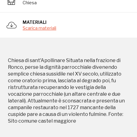
Chiesa
vocazione parrocchiale (un altare centrale e due
laterali). Attualmente è sconsacrata e presenta un
campanile restaurato nel 1727 mancante della
MATERIALI
cuspide pare a causa di un violento fulmine. Fonte:
Scarica materiali
Sito comune castel maggiore
Chiesa di sant'Apollinare Situata nella frazione di
Ronco, perse la dignità parrocchiale divenendo
semplice chiesa sussidile nel XV secolo, utilizzato
come oratorio prima, lasciata al degrado poi, fu
ristrutturata recuperando le vestigia della
Storico campagne in questo
vocazione parrocchiale (un altare centrale e due
laterali). Attualmente è sconsacrata e presenta un
luogo
campanile restaurato nel 1727 mancante della
cuspide pare a causa di un violento fulmine. Fonte:
Sito comune castel maggiore
I Luoghi del Cuore