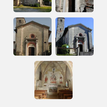
Regalati 365 giorni di arte e cultura nell'Italia
più bella, risparmiando.
ISCRIVITI AL FAI
Scopri tutte le opportunità riservate agli iscritti
Museo Cappell
Sansevero
Napoli
Palazzo Strozzi
Ingresso gratuito
Firenze
nei Beni FAI tutto l'anno
Gallerie d’Itali