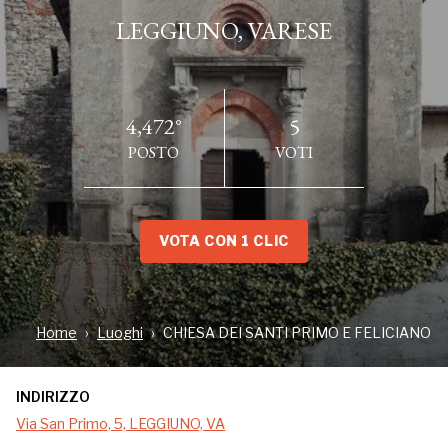
LEGGIUNO, VARESE
4,472°
5
POSTO
VOTI
VOTA CON 1 CLIC
INDIRIZZO
Via San Primo, 5, LEGGIUNO, VA
Home
Luoghi
CHIESA DEI SANTI PRIMO E FELICIANO
INDIRIZZO
Nel centro di Leggiuno sorge, tra la Via San Primo e
Via San Primo, 5, LEGGIUNO, VA
la Via Trieste, la Chiesa romanica dedicata ai Santi