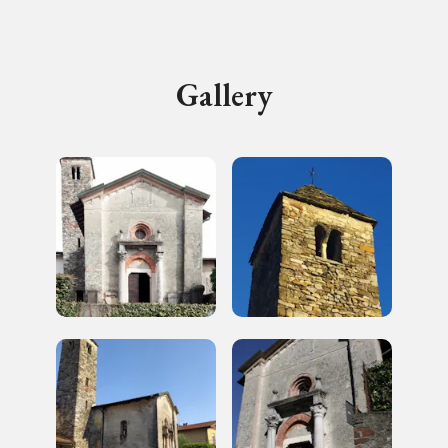
I Luoghi del Cuore
Gallery
2003, 2014, 2016, 2018, 2020, 2022
Registrati alla newsletter
Accedi alle informazioni per te più interessanti,
a quelle inerenti i luoghi più vicini e gli eventi
organizzati
REGISTRATI