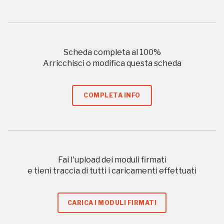
Milano
Gratis
Scheda completa al
100
%
Arricchisci o modifica questa scheda
COMPLETA INFO
Tutto questo non
sarebbe possibile
senza di te
Fai l'upload dei moduli firmati
e tieni traccia di tutti i caricamenti effettuati
CARICA I MODULI FIRMATI