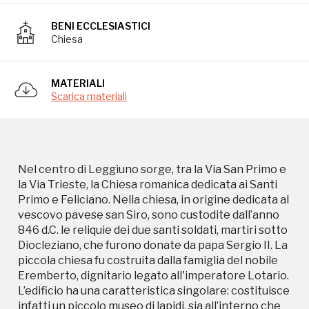
Primo e Feliciano. Nella chiesa, in origine dedicata al
vescovo pavese san Siro, sono custodite dall’anno
BENI ECCLESIASTICI
846 d.C. le reliquie dei due santi soldati, martiri sotto
Chiesa
Diocleziano, che furono donate da papa Sergio II. La
piccola chiesa fu costruita dalla famiglia del nobile
Eremberto, dignitario legato all'imperatore Lotario.
MATERIALI
L’edificio ha una caratteristica singolare: costituisce
Scarica materiali
infatti un piccolo museo di lapidi, sia all’interno che
all’esterno. Caratteristico è anche il campanile:
un'alta torre di pietre a vista che affianca la chiesa,
caratterizzata da feritoie irregolari che si aprono
Nel centro di Leggiuno sorge, tra la Via San Primo e
sui lati. Esso fu aggiunto in un secondo tempo,
la Via Trieste, la Chiesa romanica dedicata ai Santi
intorno al secolo XI. Nel 1920 vennero effettuati dei
Primo e Feliciano. Nella chiesa, in origine dedicata al
lavori di consolidamento ed un restauro generale
vescovo pavese san Siro, sono custodite dall’anno
della chiesa, ad opera dell’architetto Ferdinando
846 d.C. le reliquie dei due santi soldati, martiri sotto
Reggiori, con il pieno sostegno del prevosto don
Diocleziano, che furono donate da papa Sergio II. La
Antonio Masciocchi. Scoperchiato il pavimento, si
piccola chiesa fu costruita dalla famiglia del nobile
trovarono quattro tombe scavate tra il muro
Eremberto, dignitario legato all'imperatore Lotario.
frontale e un muro trasversale sotterraneo; sotto il
L’edificio ha una caratteristica singolare: costituisce
mastodontico altare del tempo, accostato alla
infatti un piccolo museo di lapidi, sia all’interno che
parete dell’abside, fu poi scoperta un’urna