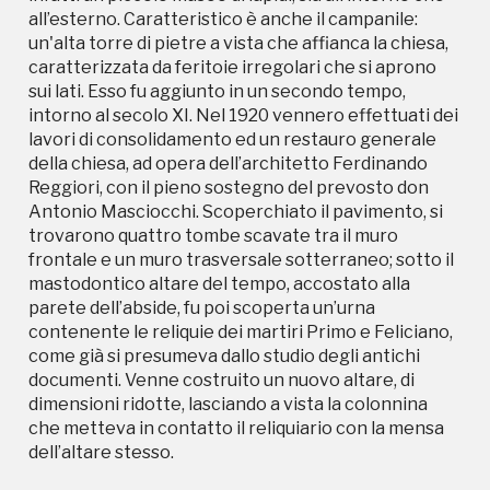
all’esterno. Caratteristico è anche il campanile:
contenente le reliquie dei martiri Primo e Feliciano,
un'alta torre di pietre a vista che affianca la chiesa,
come già si presumeva dallo studio degli antichi
caratterizzata da feritoie irregolari che si aprono
documenti. Venne costruito un nuovo altare, di
sui lati. Esso fu aggiunto in un secondo tempo,
dimensioni ridotte, lasciando a vista la colonnina
intorno al secolo XI. Nel 1920 vennero effettuati dei
che metteva in contatto il reliquiario con la mensa
lavori di consolidamento ed un restauro generale
dell’altare stesso.
della chiesa, ad opera dell’architetto Ferdinando
Reggiori, con il pieno sostegno del prevosto don
Antonio Masciocchi. Scoperchiato il pavimento, si
trovarono quattro tombe scavate tra il muro
frontale e un muro trasversale sotterraneo; sotto il
mastodontico altare del tempo, accostato alla
parete dell’abside, fu poi scoperta un’urna
contenente le reliquie dei martiri Primo e Feliciano,
Storico campagne in questo
come già si presumeva dallo studio degli antichi
documenti. Venne costruito un nuovo altare, di
luogo
dimensioni ridotte, lasciando a vista la colonnina
che metteva in contatto il reliquiario con la mensa
dell’altare stesso.