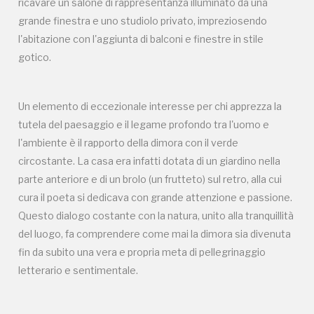
ricavare un salone di rappresentanza illuminato da una
grande finestra e uno studiolo privato, impreziosendo
CASA DEL PETRARCA
l'abitazione con l'aggiunta di balconi e finestre in stile
ARQUÀ PETRARCA, PADOVA
gotico.
-18%
Un elemento di eccezionale interesse per chi apprezza la
tutela del paesaggio e il legame profondo tra l'uomo e
l'ambiente è il rapporto della dimora con il verde
circostante. La casa era infatti dotata di un giardino nella
parte anteriore e di un brolo (un frutteto) sul retro, alla cui
Registrati alla newsletter
cura il poeta si dedicava con grande attenzione e passione.
Questo dialogo costante con la natura, unito alla tranquillità
Accedi alle informazioni per te più interessanti,
del luogo, fa comprendere come mai la dimora sia divenuta
a quelle inerenti i luoghi più vicini e gli eventi
fin da subito una vera e propria meta di pellegrinaggio
organizzati
letterario e sentimentale.