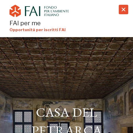
search
FAI per me
Opportunità per iscritti FAI
CASA DEL
PETRARCA
CASA DEL
ARQUÀ PETRARCA, PADOVA
PETRARCA