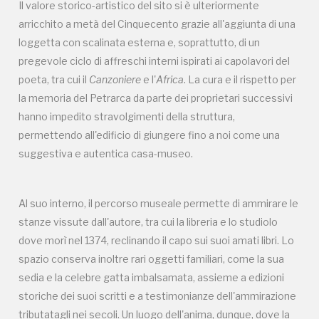
Il valore storico-artistico del sito si è ulteriormente
arricchito a metà del Cinquecento grazie all'aggiunta di una
REGISTRATI
loggetta con scalinata esterna e, soprattutto, di un
pregevole ciclo di affreschi interni ispirati ai capolavori del
poeta, tra cui il
Canzoniere
e l'
Africa
. La cura e il rispetto per
Regalati 365 giorni di arte e cultura nell'Italia
la memoria del Petrarca da parte dei proprietari successivi
più bella, risparmiando.
hanno impedito stravolgimenti della struttura,
permettendo all'edificio di giungere fino a noi come una
ISCRIVITI AL FAI
suggestiva e autentica casa-museo.
Scopri tutte le opportunità riservate agli iscritti
Al suo interno, il percorso museale permette di ammirare le
stanze vissute dall'autore, tra cui la libreria e lo studiolo
Museo Cappell
Sansevero
dove morì nel 1374, reclinando il capo sui suoi amati libri. Lo
spazio conserva inoltre rari oggetti familiari, come la sua
Napoli
sedia e la celebre gatta imbalsamata, assieme a edizioni
storiche dei suoi scritti e a testimonianze dell'ammirazione
Palazzo Strozzi
tributatagli nei secoli. Un luogo dell'anima, dunque, dove la
Ingresso gratuito