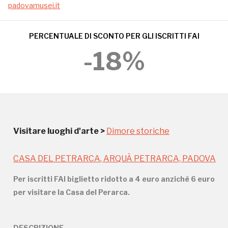
oggi gran parte delle sue originarie strutture
padovamusei.it
trecentesche, nonostante i numerosi restauri e
rimaneggiamenti e la cinquecentesca aggiunta
PERCENTUALE DI SCONTO PER GLI ISCRITTI FAI
della loggia.
-18%
Visitare luoghi d'arte
>
Dimore storiche
Storico campagne in questo
luogo
CASA DEL PETRARCA
, ARQUÀ PETRARCA, PADOVA
Per iscritti FAI biglietto ridotto a 4 euro anziché 6 euro
per visitare la Casa del Perarca.
I Luoghi del Cuore
DESCRIZIONE