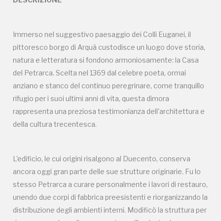
Convenzioni in questo luogo
Immerso nel suggestivo paesaggio dei Colli Euganei, il
pittoresco borgo di Arquà custodisce un luogo dove storia,
2014, 2016, 2018, 2020, 2022
natura e letteratura si fondono armoniosamente: la Casa
del Petrarca. Scelta nel 1369 dal celebre poeta, ormai
anziano e stanco del continuo peregrinare, come tranquillo
rifugio per i suoi ultimi anni di vita, questa dimora
rappresenta una preziosa testimonianza dell'architettura e
della cultura trecentesca.
L'edificio, le cui origini risalgono al Duecento, conserva
ancora oggi gran parte delle sue strutture originarie. Fu lo
stesso Petrarca a curare personalmente i lavori di restauro,
CASA DEL PETRARCA
unendo due corpi di fabbrica preesistenti e riorganizzando la
distribuzione degli ambienti interni. Modificò la struttura per