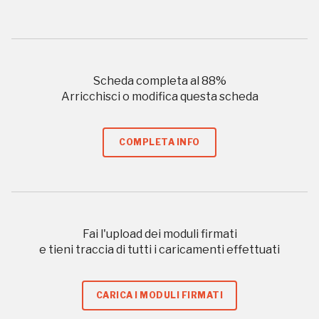
Giornate FAI di Primavera
Scheda completa al
88
%
Arricchisci o modifica questa scheda
I Luoghi del Cuore
COMPLETA INFO
2015
2016, 2018, 2020, 2022
Registrati alla newsletter
Fai l'upload dei moduli firmati
e tieni traccia di tutti i caricamenti effettuati
Accedi alle informazioni per te più interessanti,
a quelle inerenti i luoghi più vicini e gli eventi
CARICA I MODULI FIRMATI
organizzati