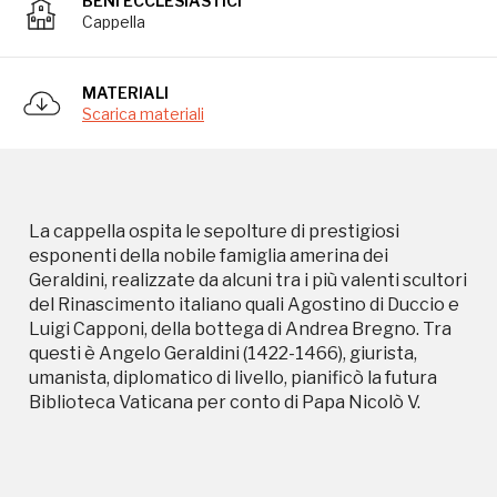
BENI ECCLESIASTICI
Cappella
La cappella ospita le sepolture di prestigiosi
esponenti della nobile famiglia amerina dei
Geraldini, realizzate da alcuni tra i più valenti scultori
MATERIALI
del Rinascimento italiano quali Agostino di Duccio e
Scarica materiali
Luigi Capponi, della bottega di Andrea Bregno. Tra
questi è Angelo Geraldini (1422-1466), giurista,
umanista, diplomatico di livello, pianificò la futura
Biblioteca Vaticana per conto di Papa Nicolò V.
La cappella ospita le sepolture di prestigiosi
esponenti della nobile famiglia amerina dei
Geraldini, realizzate da alcuni tra i più valenti scultori
del Rinascimento italiano quali Agostino di Duccio e
Luigi Capponi, della bottega di Andrea Bregno. Tra
questi è Angelo Geraldini (1422-1466), giurista,
umanista, diplomatico di livello, pianificò la futura
Biblioteca Vaticana per conto di Papa Nicolò V.
Storico campagne in questo
luogo