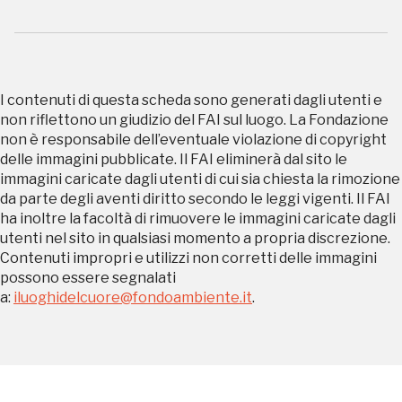
REGISTRATI
I contenuti di questa scheda sono generati dagli utenti e
non riflettono un giudizio del FAI sul luogo. La Fondazione
non è responsabile dell’eventuale violazione di copyright
Regalati 365 giorni di arte e cultura nell'Italia
delle immagini pubblicate. Il FAI eliminerà dal sito le
più bella, risparmiando.
immagini caricate dagli utenti di cui sia chiesta la rimozione
da parte degli aventi diritto secondo le leggi vigenti. Il FAI
ha inoltre la facoltà di rimuovere le immagini caricate dagli
ISCRIVITI AL FAI
utenti nel sito in qualsiasi momento a propria discrezione.
Contenuti impropri e utilizzi non corretti delle immagini
Scopri tutte le opportunità riservate agli iscritti
possono essere segnalati
a:
iluoghidelcuore@fondoambiente.it
.
Museo Cappell
Sansevero
Napoli