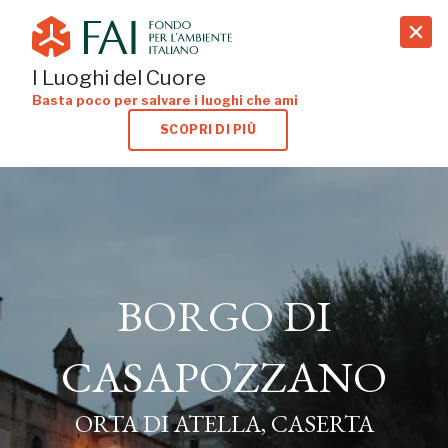
search
I Luoghi del Cuore
Basta poco per salvare i luoghi che ami
SCOPRI DI PIÙ
BORGO DI
BORGO DI
CASAPOZZANO
CASAPOZZANO
ORTA DI ATELLA, CASERTA
ORTA DI ATELLA, CASERTA