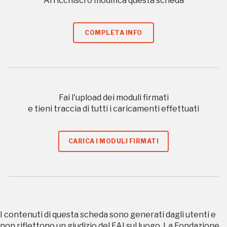
Arricchisci o modifica questa scheda
Museo Cappell
Sansevero
Napoli
COMPLETA INFO
Palazzo Strozzi
Ingresso gratuito
Firenze
nei Beni FAI tutto l'anno
Fai l'upload dei moduli firmati
Gallerie d’Itali
e tieni traccia di tutti i caricamenti effettuati
Milano
Gratis
CARICA I MODULI FIRMATI
I contenuti di questa scheda sono generati dagli utenti e
Tutto questo non
non riflettono un giudizio del FAI sul luogo. La Fondazione