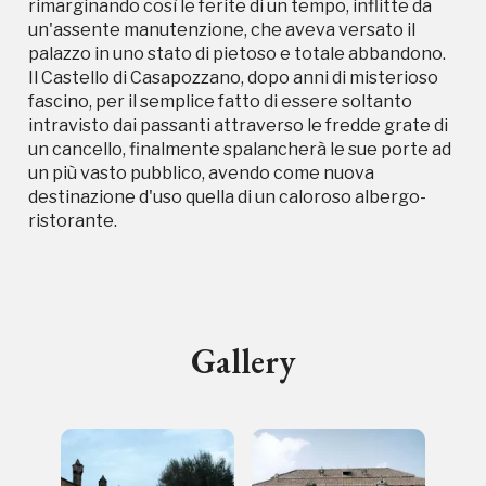
rimarginando così le ferite di un tempo, inflitte da
un'assente manutenzione, che aveva versato il
palazzo in uno stato di pietoso e totale abbandono.
Il Castello di Casapozzano, dopo anni di misterioso
fascino, per il semplice fatto di essere soltanto
Storico campagne in questo
intravisto dai passanti attraverso le fredde grate di
un cancello, finalmente spalancherà le sue porte ad
luogo
un più vasto pubblico, avendo come nuova
destinazione d'uso quella di un caloroso albergo-
ristorante.
I Luoghi del Cuore
Gallery
2012, 2014, 2016, 2018, 2020, 2022
Registrati alla newsletter