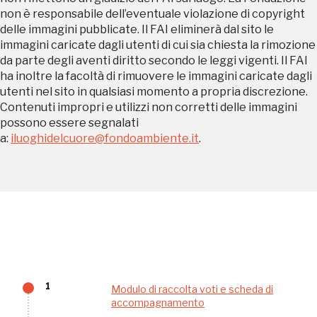
non è responsabile dell’eventuale violazione di copyright
sarebbe possibile
delle immagini pubblicate. Il FAI eliminerà dal sito le
immagini caricate dagli utenti di cui sia chiesta la rimozione
senza di te
da parte degli aventi diritto secondo le leggi vigenti. Il FAI
ha inoltre la facoltà di rimuovere le immagini caricate dagli
utenti nel sito in qualsiasi momento a propria discrezione.
Contenuti impropri e utilizzi non corretti delle immagini
possono essere segnalati
a:
iluoghidelcuore@fondoambiente.it
.
FAI - FONDO PER L'AMBIENTE ITALIANO ETS - Via Carlo Foldi, 2 - 20135
Milano
Tel. 02 4676151 - Fax 02 48193631
P.I.: 04358650150 - C.F.: 80102030154 - PEC:
80102030154ri@legalmail.it
Fondazione nazionale senza scopo di lucro per la tutela e la valorizzazione
dell'arte, della natura e del paesaggio italiani.
Riconosciuta con DPR 941 del 3.12.1975 - Iscritta al RUNTS rep. n. 2092
1
Modulo di raccolta voti e scheda di
accompagnamento