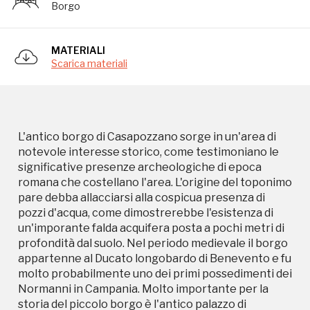
Borgo
pozzi d'acqua, come dimostrerebbe l'esistenza di
un'imporante falda acquifera posta a pochi metri di
profondità dal suolo. Nel periodo medievale il borgo
MATERIALI
appartenne al Ducato longobardo di Benevento e fu
Scarica materiali
molto probabilmente uno dei primi possedimenti dei
Normanni in Campania. Molto importante per la
storia del piccolo borgo è l'antico palazzo di
Casapozzano, meglio conosciuto come Castello di
Casapozzano, che rappresenta sicuramente il
L'antico borgo di Casapozzano sorge in un'area di
simbolo, il fulcro e l'anima storica dell'intero borgo.
notevole interesse storico, come testimoniano le
L'antico corpo di fabbrica, già esistente in epoca
significative presenze archeologiche di epoca
medievale, ebbe il suo momento di massimo
romana che costellano l'area. L'origine del toponimo
splendore sotto i Capece Minutolo, signori di
pare debba allacciarsi alla cospicua presenza di
Casapozzano nel 1378. La trasformazione più
pozzi d'acqua, come dimostrerebbe l'esistenza di
significativa dal punto di vista architettonico risale
un'imporante falda acquifera posta a pochi metri di
al '700, quando proprio i Capece Minutolo,
profondità dal suolo. Nel periodo medievale il borgo
mostrando grande sensibilità e interesse per
appartenne al Ducato longobardo di Benevento e fu
l'architettura del corpo di fabbrica, lo ampliarono e
molto probabilmente uno dei primi possedimenti dei
lo abbellirono introducendo stemmi, incartate,
Normanni in Campania. Molto importante per la
cornici e singolari ciminiere sulla cinta e sullo stesso
storia del piccolo borgo è l'antico palazzo di