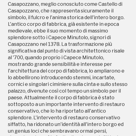
palazzo, divenute così col tempo un simbolo per il
Casapozzano, meglio conosciuto come Castello di
paese. Attualmente il corpo di fabbrica è stato
Casapozzano, che rappresenta sicuramente il
sottoposto a un importante intervento di restauro
simbolo, il fulcro e l'anima storica dell'intero borgo.
conservativo, che lo ha riportato all'antico
L'antico corpo di fabbrica, già esistente in epoca
splendore. L'intervento di restauro conservativo
medievale, ebbe il suo momento di massimo
siffatto, ha ridonato un'identità all'intero borgo ed
splendore sotto i Capece Minutolo, signori di
un genius loci che sembravano ormai persi,
Casapozzano nel 1378. La trasformazione più
rimarginando così le ferite di un tempo, inflitte da
significativa dal punto di vista architettonico risale
un'assente manutenzione, che aveva versato il
al '700, quando proprio i Capece Minutolo,
palazzo in uno stato di pietoso e totale abbandono.
mostrando grande sensibilità e interesse per
Il Castello di Casapozzano, dopo anni di misterioso
l'architettura del corpo di fabbrica, lo ampliarono e
fascino, per il semplice fatto di essere soltanto
lo abbellirono introducendo stemmi, incartate,
intravisto dai passanti attraverso le fredde grate di
cornici e singolari ciminiere sulla cinta e sullo stesso
un cancello, finalmente spalancherà le sue porte ad
palazzo, divenute così col tempo un simbolo per il
un più vasto pubblico, avendo come nuova
paese. Attualmente il corpo di fabbrica è stato
destinazione d'uso quella di un caloroso albergo-
sottoposto a un importante intervento di restauro
ristorante.
conservativo, che lo ha riportato all'antico
splendore. L'intervento di restauro conservativo
siffatto, ha ridonato un'identità all'intero borgo ed
un genius loci che sembravano ormai persi,