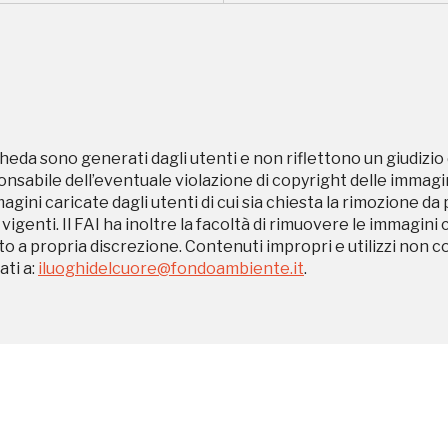
, 2020, 2022
heda sono generati dagli utenti e non riflettono un giudizio 
Registrati alla newsletter
sabile dell’eventuale violazione di copyright delle immagini
magini caricate dagli utenti di cui sia chiesta la rimozione da
 vigenti. Il FAI ha inoltre la facoltà di rimuovere le immagini 
formazioni per te più interessanti, a quelle inerenti i luoghi p
to a propria discrezione. Contenuti impropri e utilizzi non c
eventi organizzati
ti a:
iluoghidelcuore@fondoambiente.it
.
REGISTRATI