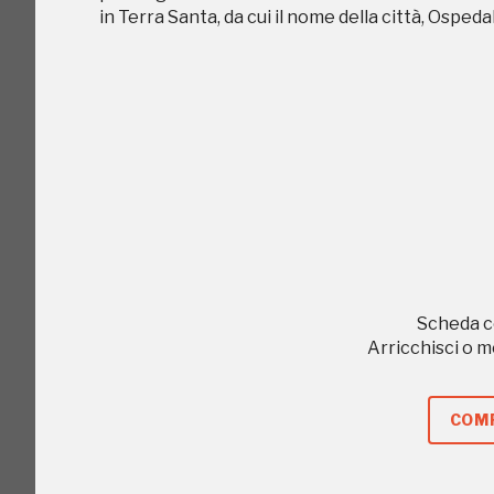
in Terra Santa, da cui il nome della città, Ospedal
C
Scheda c
Arricchisci o 
COMP
I Luoghi del C