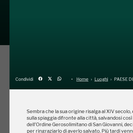
Condividi
Home
Luoghi
PA
Sembra che la sua origine risalga al XIV secolo,
sulla spiaggia difronte alla città, salvandosi co
Condividi
Home
Luoghi
PAESE D
dell'Ordine Gerosolimitano di San Giovanni, deci
per ringraziarlo di averlo salvato. Più tardi venn
in Terra Santa, da cui il nome della città, Ospedal
Sembra che la sua origine risalga al XIV secolo,
sulla spiaggia difronte alla città, salvandosi co
dell'Ordine Gerosolimitano di San Giovanni, deci
per ringraziarlo di averlo salvato. Più tardi venn