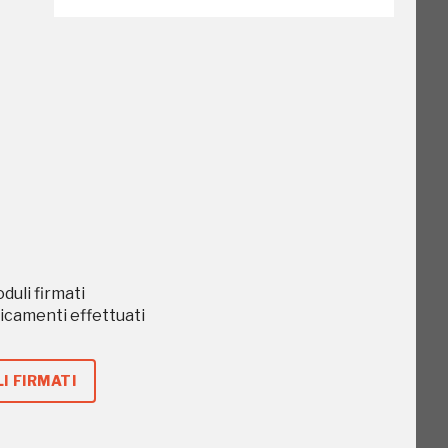
go
oduli firmati
caricamenti effettuati
o
I FIRMATI