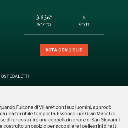
3,836°
6
POSTO
VOTI
ESE DI OSPEDALETTI
VOTA CON 1 CLIC
 quando Fulcone di Villaret con i suoi uomini, approdò
sì da una terribile tempesta. Essendo lui il Gran Maestro
I OSPEDALETTI
se di far costruire una cappella in onore di San Giovanni,
e costruito un ospizio per accogliere i pellegrini diretti
etti.
 quando Fulcone di Villaret con i suoi uomini, approdò
sì da una terribile tempesta. Essendo lui il Gran Maestro
se di far costruire una cappella in onore di San Giovanni,
e costruito un ospizio per accogliere i pellegrini diretti