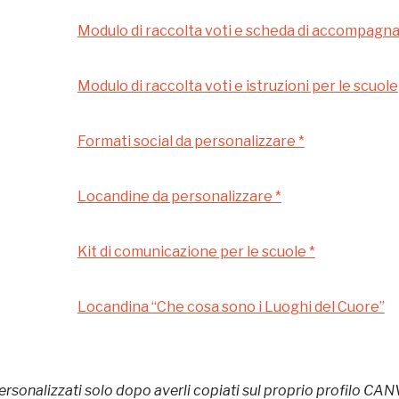
Modulo di raccolta voti e scheda di accompag
Museo Cappell
Sansevero
Modulo di raccolta voti e istruzioni per le scuole
Napoli
Formati social da personalizzare *
Ingresso
Palazzo Strozzi
gratuito
Locandine da personalizzare *
Firenze
nei Beni FAI tutto
l'anno
Kit di comunicazione per le scuole *
Gallerie d’Itali
Gratis
Milano
Locandina “Che cosa sono i Luoghi del Cuore”
ersonalizzati solo dopo averli copiati sul proprio profilo CAN