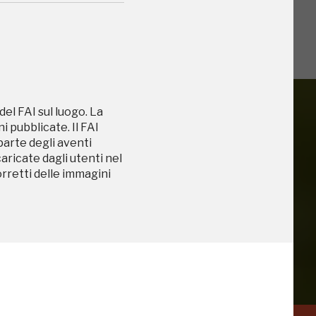
del FAI sul luogo. La
 pubblicate. Il FAI
 parte degli aventi
caricate dagli utenti nel
iù vicini e gli
orretti delle immagini