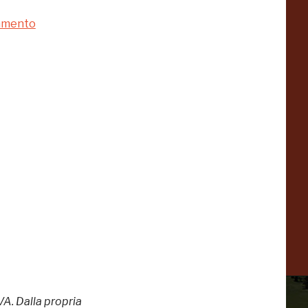
namento
a
Pinacoteca
Agnelli
-25%
-20%
Torino
Collezione
Peggy
-23%
-14%
Guggenheim
Venezia
a
-20%
VA. Dalla propria