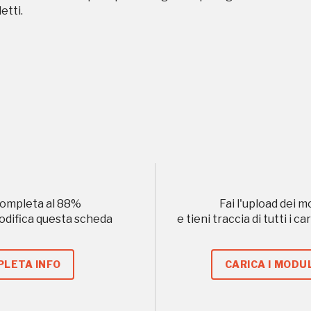
etti.
ampagne in corso in questo luo
I Luoghi del Cuore
ompleta al
88
%
Fai l'upload dei m
modifica questa scheda
e tieni traccia di tutti i 
Storico campagne in questo luog
LETA INFO
CARICA I MODUL
uore