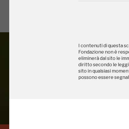
2003, 2016, 2018
I contenuti di questa sc
Fondazione non è respon
eliminerà dal sito le im
diritto secondo le leggi
Accedi alle in
sito in qualsiasi momen
possono essere segnala