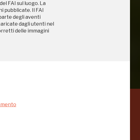
del FAI sul luogo. La
 pubblicate. Il FAI
 parte degli aventi
caricate dagli utenti nel
iù vicini e gli
orretti delle immagini
namento
a
Pinacoteca
Agnelli
-25%
-20%
Torino