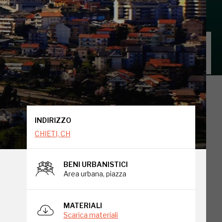
INDIRIZZO
CHIETI, CH
INDIRIZZO
CHIETI, CH
BENI URBANISTICI
Area urbana, piazza
MATERIALI
Scarica materiali