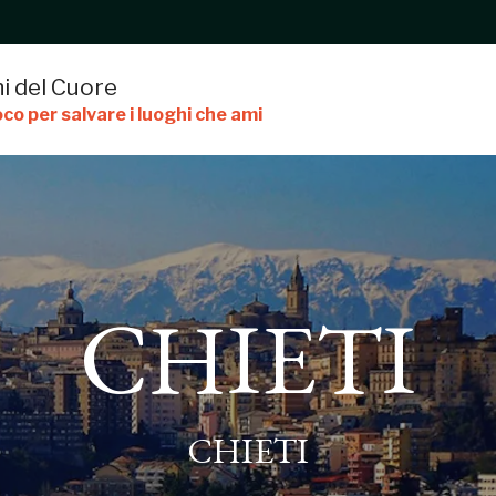
i del Cuore
co per salvare i luoghi che ami
CHIETI
CHIETI