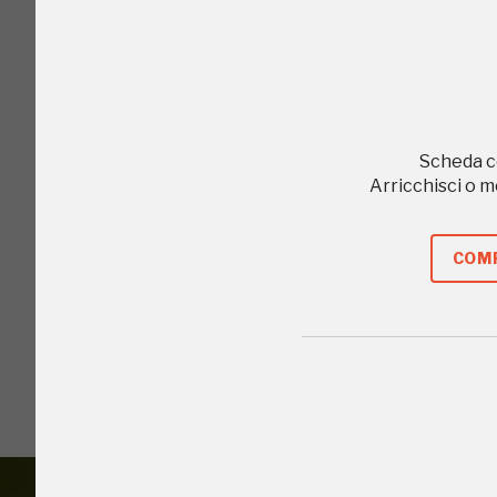
Scheda c
Arricchisci o 
COMP
I Luoghi del C
2012, 2014, 2016,