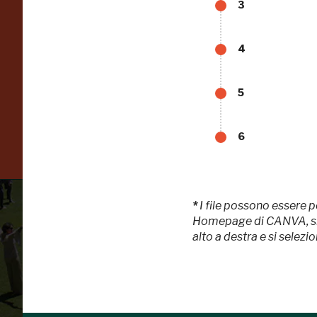
3
risparmiando.
4
ISCRIVITI AL FAI
5
6
Scopri tutte le opportunità riservate agli iscritti
*
I file possono essere p
Homepage di CANVA, si pa
alto a destra e si selezi