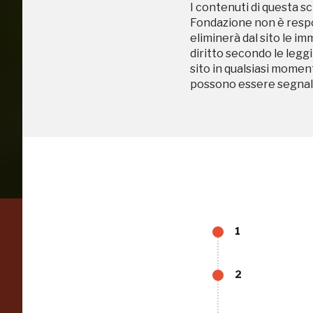
I contenuti di questa sc
Fondazione non è respon
eliminerà dal sito le im
diritto secondo le leggi
Accedi alle in
sito in qualsiasi momen
possono essere segnala
1
Regalati 365 giorni di
arte e cultura
2
nell'Italia più bella,