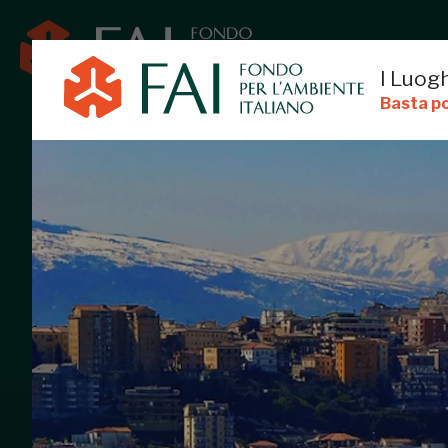
I Luogh
Basta po
CHIETI
CHIETI