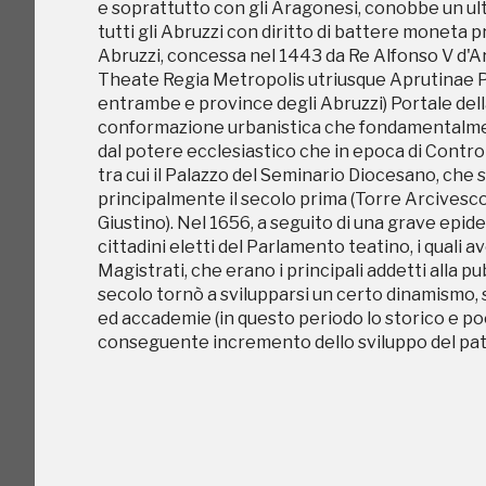
e soprattutto con gli Aragonesi, conobbe un ult
tra cui il Palazzo del Seminario Diocesano, che
tutti gli Abruzzi con diritto di battere moneta pr
principalmente il secolo prima (Torre Arcives
Abruzzi, concessa nel 1443 da Re Alfonso V d'Ar
Giustino). Nel 1656, a seguito di una grave epide
Theate Regia Metropolis utriusque Aprutinae Pr
cittadini eletti del Parlamento teatino, i quali 
entrambe e province degli Abruzzi) Portale dell
Magistrati, che erano i principali addetti alla 
conformazione urbanistica che fondamentalment
secolo tornò a svilupparsi un certo dinamismo, s
dal potere ecclesiastico che in epoca di Contror
ed accademie (in questo periodo lo storico e po
tra cui il Palazzo del Seminario Diocesano, che
conseguente incremento dello sviluppo del patr
principalmente il secolo prima (Torre Arcives
Giustino). Nel 1656, a seguito di una grave epide
cittadini eletti del Parlamento teatino, i quali 
Magistrati, che erano i principali addetti alla 
secolo tornò a svilupparsi un certo dinamismo, s
ed accademie (in questo periodo lo storico e po
conseguente incremento dello sviluppo del patr
C