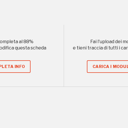
I Luoghi del Cuore
ompleta al
88
%
Fai l'upload dei m
modifica questa scheda
e tieni traccia di tutti i 
Storico campagne in questo luog
LETA INFO
CARICA I MODUL
uore
 2018, 2022