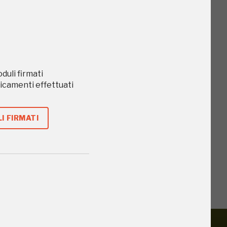
oduli firmati
caricamenti effettuati
o
I FIRMATI