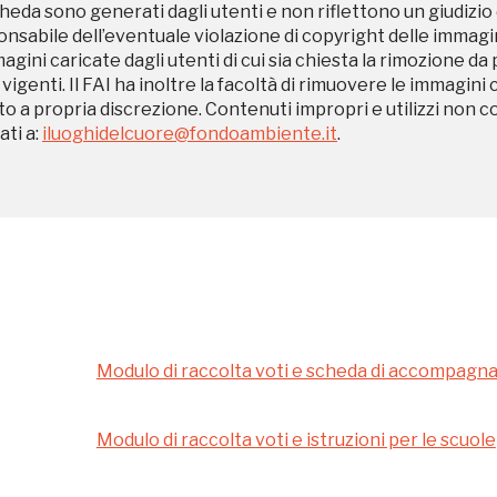
heda sono generati dagli utenti e non riflettono un giudizio 
Registrati alla newsletter
sabile dell’eventuale violazione di copyright delle immagini
magini caricate dagli utenti di cui sia chiesta la rimozione da
 vigenti. Il FAI ha inoltre la facoltà di rimuovere le immagini 
formazioni per te più interessanti, a quelle inerenti i luoghi p
to a propria discrezione. Contenuti impropri e utilizzi non c
eventi organizzati
ti a:
iluoghidelcuore@fondoambiente.it
.
REGISTRATI
Modulo di raccolta voti e scheda di accompag
Museo Cappell
Sansevero
Modulo di raccolta voti e istruzioni per le scuole
Napoli