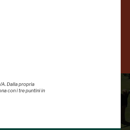
Collezione
Peggy
-23%
-14%
Guggenheim
Venezia
a
-20%
VA. Dalla propria
a con i tre puntini in