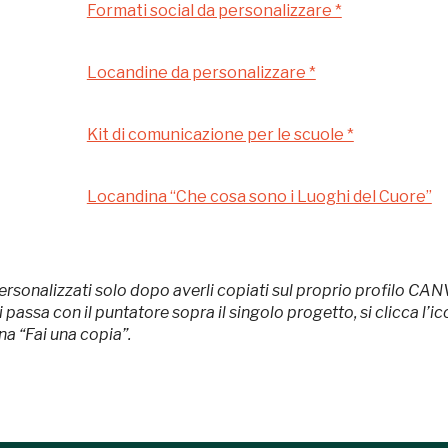
Formati social da personalizzare *
Ingresso
Palazzo Strozzi
gratuito
Locandine da personalizzare *
Firenze
nei Beni FAI tutto
l'anno
Kit di comunicazione per le scuole *
Gallerie d’Itali
Gratis
Milano
Locandina “Che cosa sono i Luoghi del Cuore”
ersonalizzati solo dopo averli copiati sul proprio profilo CAN
ssa con il puntatore sopra il singolo progetto, si clicca l’icon
ona “Fai una copia”.