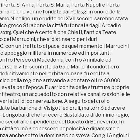
(Porta S. Anna, Porta S. Maria, Porta Napoli e Porta
oro appoggio militare in numerose ed importanti
 narrano che venne fondata dai Pelasgi in onore della
i, contro Perseo di Macedonia, contro Annibale ed
lamo Nicolino, un erudito del XVII secolo, sarebbe stata
erse la vita, sconfitto da Gaio Mario, il condottiero
ico greco Strabone la città fu fondata dagli Arcadi e
 definitivamente nell'orbita romana: fu eretta a
τη). Quel che è certo è che Chieti, l'antica Teate
mico della regione arrivando a contare oltre 60.000
 dei Marrucini, che si distinsero per i duri
vata per l'epoca. Fu arricchita delle strutture proprie
. con un trattato di pace; da quel momento i Marrucini
nfiteatro, un acquedotto con relative canalizzazioni e le
oro appoggio militare in numerose ed importanti
vari stati di conservazione. A seguito del crollo
i, contro Perseo di Macedonia, contro Annibale ed
date barbariche di Visigoti ed Eruli, ma tornò ad avere
erse la vita, sconfitto da Gaio Mario, il condottiero
 Longobardi che la fecero Gastaldato di dominio regio,
 definitivamente nell'orbita romana: fu eretta a
due secoli alle dipendenze del Ducato di Benevento. In
mico della regione arrivando a contare oltre 60.000
 la città tornò a conoscere popolosità e dinamismo e
vata per l'epoca. Fu arricchita delle strutture proprie
nenza anche sotto la dominazione sveva. Con gli Angioini
nfiteatro, un acquedotto con relative canalizzazioni e le
eriore periodo di grande sviluppo e fu posta a capo di
vari stati di conservazione. A seguito del crollo
opria. La titulatio di Città Regia e capoluogo degli
date barbariche di Visigoti ed Eruli, ma tornò ad avere
agona, appare ancora sullo stemma della Città, e recita:
 Longobardi che la fecero Gastaldato di dominio regio,
ovinciae Princeps (Chieti città regia e capoluogo di
due secoli alle dipendenze del Ducato di Benevento. In
a Cattedrale di San Giustino Nel Seicento assunse la
 la città tornò a conoscere popolosità e dinamismo e
e ancora oggi la contraddistingue e che fu favorita
nenza anche sotto la dominazione sveva. Con gli Angioini
iforma si prodigò nella costruzione di imponenti edifici,