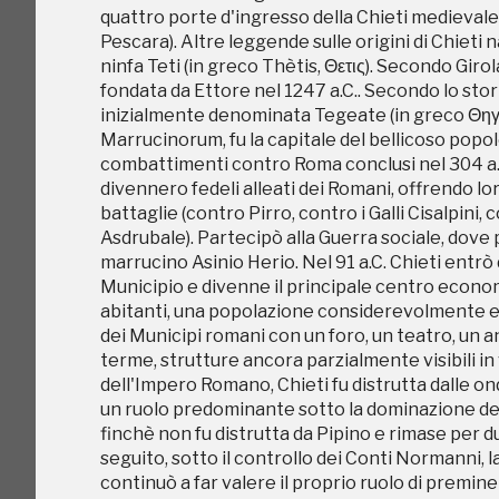
quattro porte d'ingresso della Chieti medievale 
divennero fedeli alleati dei Romani, offrendo l
Pescara). Altre leggende sulle origini di Chieti
battaglie (contro Pirro, contro i Galli Cisalpin
ninfa Teti (in greco Thètis, Θετις). Secondo Giro
Asdrubale). Partecipò alla Guerra sociale, dove p
fondata da Ettore nel 1247 a.C.. Secondo lo stor
marrucino Asinio Herio. Nel 91 a.C. Chieti entrò
inizialmente denominata Tegeate (in greco Θηγεα
Municipio e divenne il principale centro econo
Marrucinorum, fu la capitale del bellicoso popolo
abitanti, una popolazione considerevolmente ele
combattimenti contro Roma conclusi nel 304 a.C
dei Municipi romani con un foro, un teatro, un a
divennero fedeli alleati dei Romani, offrendo l
terme, strutture ancora parzialmente visibili in 
battaglie (contro Pirro, contro i Galli Cisalpin
dell'Impero Romano, Chieti fu distrutta dalle on
Asdrubale). Partecipò alla Guerra sociale, dove p
un ruolo predominante sotto la dominazione dei
marrucino Asinio Herio. Nel 91 a.C. Chieti entrò
finchè non fu distrutta da Pipino e rimase per 
Municipio e divenne il principale centro econo
seguito, sotto il controllo dei Conti Normanni,
abitanti, una popolazione considerevolmente ele
continuò a far valere il proprio ruolo di premi
dei Municipi romani con un foro, un teatro, un a
e soprattutto con gli Aragonesi, conobbe un ult
terme, strutture ancora parzialmente visibili in 
tutti gli Abruzzi con diritto di battere moneta pr
dell'Impero Romano, Chieti fu distrutta dalle on
Abruzzi, concessa nel 1443 da Re Alfonso V d'Ar
un ruolo predominante sotto la dominazione dei
Theate Regia Metropolis utriusque Aprutinae Pr
finchè non fu distrutta da Pipino e rimase per 
entrambe e province degli Abruzzi) Portale dell
seguito, sotto il controllo dei Conti Normanni,
conformazione urbanistica che fondamentalment
continuò a far valere il proprio ruolo di premi
dal potere ecclesiastico che in epoca di Contror