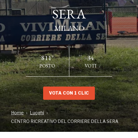
SERA
SERA
MILANO
MILANO
811°
34
POSTO
VOTI
VOTA CON 1 CLIC
INDIRIZZO
Home
Luoghi
Via Privata Cefalù, 2, MILANO, MI
CENTRO RICREATIVO DEL CORRIERE DELLA SERA