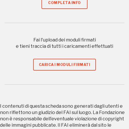
COMPLETA INFO
Scopri tutte le opportunità riservate agli iscritti
Museo Cappell
Sansevero
Fai l'upload dei moduli firmati
e tieni traccia di tutti i caricamenti effettuati
Napoli
Palazzo Strozzi
CARICA I MODULI FIRMATI
Ingresso gratuito
Firenze
nei Beni FAI tutto l'anno
Gallerie d’Itali
Milano
Gratis
I contenuti di questa scheda sono generati dagli utenti e
non riflettono un giudizio del FAI sul luogo. La Fondazione
non è responsabile dell’eventuale violazione di copyright
delle immagini pubblicate. Il FAI eliminerà dal sito le