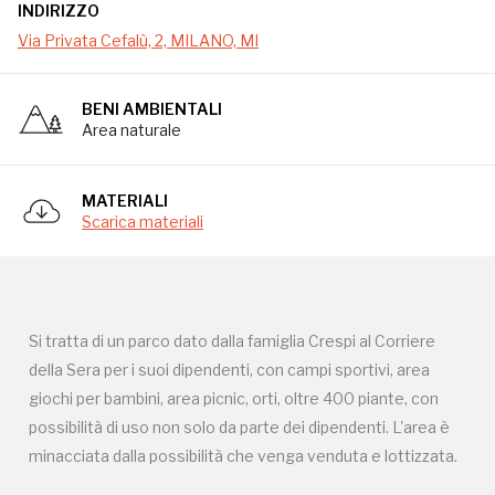
INDIRIZZO
Si tratta di un parco dato dalla famiglia Crespi al Corriere
Via Privata Cefalù, 2, MILANO, MI
della Sera per i suoi dipendenti, con campi sportivi, area
giochi per bambini, area picnic, orti, oltre 400 piante, con
BENI AMBIENTALI
possibilità di uso non solo da parte dei dipendenti. L'area è
Area naturale
minacciata dalla possibilità che venga venduta e lottizzata.
MATERIALI
Scarica materiali
Si tratta di un parco dato dalla famiglia Crespi al Corriere
Campagne in corso in questo
della Sera per i suoi dipendenti, con campi sportivi, area
giochi per bambini, area picnic, orti, oltre 400 piante, con
luogo
possibilità di uso non solo da parte dei dipendenti. L'area è
minacciata dalla possibilità che venga venduta e lottizzata.