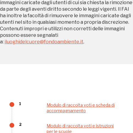
immagini caricate dagli utenti di cui sia chiesta la rimozione
da parte degli aventi diritto secondo le leggi vigenti. Il FAI
ha inoltre la facoltà di rimuovere le immagini caricate dagli
utenti nel sito in qualsiasi momento a propria discrezione.
Tutto questo non
Contenuti impropri e utilizzi non corretti delle immagini
possono essere segnalati
sarebbe possibile
a:
iluoghidelcuore@fondoambiente.it
.
senza di te
FAI - FONDO PER L'AMBIENTE ITALIANO ETS - Via Carlo Foldi, 2 - 20135
1
Modulo di raccolta voti e scheda di
Milano
accompagnamento
Tel. 02 4676151 - Fax 02 48193631
P.I.: 04358650150 - C.F.: 80102030154 - PEC:
80102030154ri@legalmail.it
2
Modulo di raccolta voti e istruzioni
per le scuole
Fondazione nazionale senza scopo di lucro per la tutela e la valorizzazione