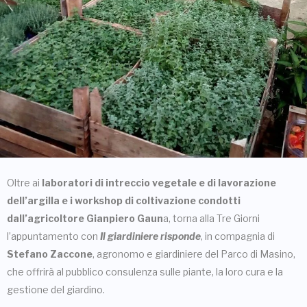
Oltre ai
laboratori di intreccio vegetale e di lavorazione
dell’argilla e i workshop di coltivazione condotti
dall’agricoltore Gianpiero Gaun
a, torna alla Tre Giorni
l’appuntamento con
Il giardiniere risponde
, in compagnia di
Stefano Zaccone
, agronomo e giardiniere del Parco di Masino,
che offrirà al pubblico consulenza sulle piante, la loro cura e la
gestione del giardino.