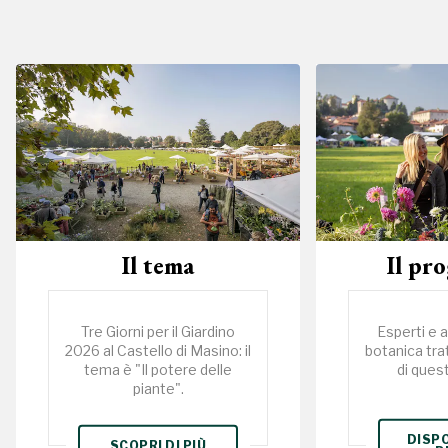
Il tema
Il pr
Tre Giorni per il Giardino
Esperti e 
2026 al Castello di Masino: il
botanica tra
tema è "Il potere delle
di ques
piante".
DISPO
SCOPRI DI PIÙ