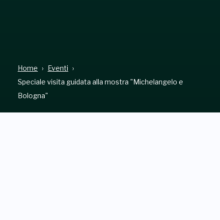
Home
Eventi
Speciale visita guidata alla mostra "Michelangelo e
Bologna"
PALAZZO FAVA
INDIRIZZO
Via Manzoni, 2, Bologna (BO)
QUANDO
Giovedì, 15 Gennaio 2026