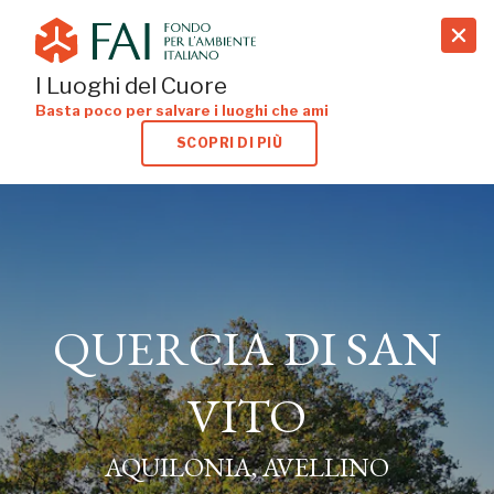
search
I Luoghi del Cuore
Basta poco per salvare i luoghi che ami
SCOPRI DI PIÙ
QUERCIA DI SAN
QUERCIA DI SAN
VITO
VITO
AQUILONIA, AVELLINO
AQUILONIA, AVELLINO