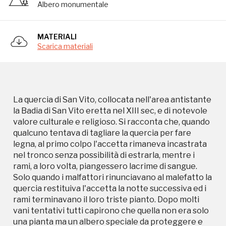
Albero monumentale
nel tronco senza possibilità di estrarla, mentre i
rami, a loro volta, piangessero lacrime di sangue.
Solo quando i malfattori rinunciavano al malefatto la
MATERIALI
quercia restituiva l'accetta la notte successiva ed i
Scarica materiali
rami terminavano il loro triste pianto. Dopo molti
vani tentativi tutti capirono che quella non era solo
una pianta ma un albero speciale da proteggere e
preservare perchè quella era la volotà del santo. Da
secoli la grande Quercia è avvolta da spirituale
La quercia di San Vito, collocata nell'area antistante
sacralità.
la Badia di San Vito eretta nel XIII sec, e di notevole
valore culturale e religioso. Si racconta che, quando
qualcuno tentava di tagliare la quercia per fare
legna, al primo colpo l'accetta rimaneva incastrata
nel tronco senza possibilità di estrarla, mentre i
rami, a loro volta, piangessero lacrime di sangue.
Solo quando i malfattori rinunciavano al malefatto la
quercia restituiva l'accetta la notte successiva ed i
rami terminavano il loro triste pianto. Dopo molti
Storico campagne in questo
vani tentativi tutti capirono che quella non era solo
una pianta ma un albero speciale da proteggere e