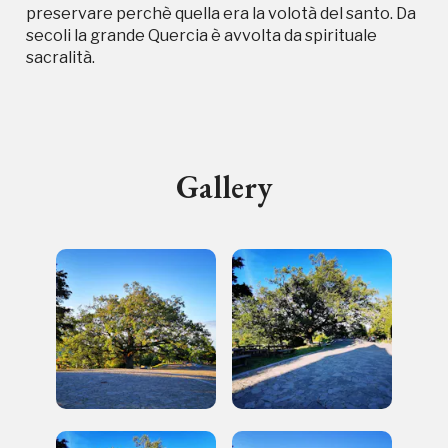
luogo
preservare perchè quella era la volotà del santo. Da
secoli la grande Quercia è avvolta da spirituale
sacralità.
I Luoghi del Cuore
Gallery
2020, 2022
Registrati alla newsletter
Accedi alle informazioni per te più interessanti,
a quelle inerenti i luoghi più vicini e gli eventi
organizzati