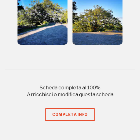
REGISTRATI
Regalati 365 giorni di arte e cultura nell'Italia
più bella, risparmiando.
ISCRIVITI AL FAI
Scopri tutte le opportunità riservate agli iscritti
Scheda completa al
100
%
Arricchisci o modifica questa scheda
Museo Cappell
Sansevero
Napoli
COMPLETA INFO
Palazzo Strozzi
Ingresso gratuito
Firenze