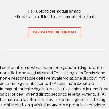
nei Beni FAI tutto l'anno
Fai l'upload dei moduli firmati
Gallerie d’Itali
e tieni traccia di tutti i caricamenti effettuati
Milano
Gratis
CARICA I MODULI FIRMATI
I contenuti di questa scheda sono generati dagli utenti e
Tutto questo non
non riflettono un giudizio del FAI sul luogo. La Fondazione
non è responsabile dell’eventuale violazione di copyright
sarebbe possibile
delle immagini pubblicate. Il FAI eliminerà dal sito le
immagini caricate dagli utenti di cui sia chiesta la rimozione
senza di te
da parte degli aventi diritto secondo le leggi vigenti. Il FAI
ha inoltre la facoltà di rimuovere le immagini caricate dagli
utenti nel sito in qualsiasi momento a propria discrezione.