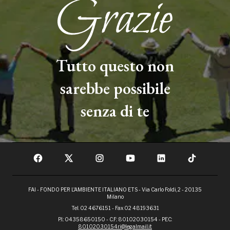
Tutto questo non
sarebbe possibile
senza di te
FAI - FONDO PER L'AMBIENTE ITALIANO ETS - Via Carlo Foldi, 2 - 20135
Milano
Tel. 02 4676151 - Fax 02 48193631
P.I.: 04358650150 - C.F.: 80102030154 - PEC:
80102030154ri@legalmail.it