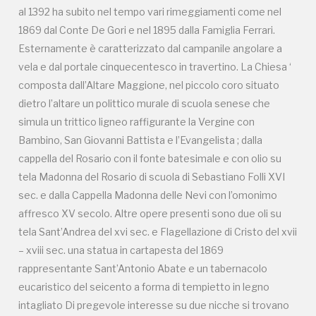
al 1392 ha subito nel tempo vari rimeggiamenti come nel
1869 dal Conte De Gori e nel 1895 dalla Famiglia Ferrari.
Esternamente è caratterizzato dal campanile angolare a
vela e dal portale cinquecentesco in travertino. La Chiesa ‘
composta dall’Altare Maggione, nel piccolo coro situato
dietro l’altare un polittico murale di scuola senese che
simula un trittico ligneo raffigurante la Vergine con
Bambino, San Giovanni Battista e l’Evangelista ; dalla
cappella del Rosario con il fonte batesimale e con olio su
tela Madonna del Rosario di scuola di Sebastiano Folli XVI
sec. e dalla Cappella Madonna delle Nevi con l’omonimo
affresco XV secolo. Altre opere presenti sono due oli su
tela Sant’Andrea del xvi sec. e Flagellazione di Cristo del xvii
– xviii sec. una statua in cartapesta del 1869
rappresentante Sant’Antonio Abate e un tabernacolo
eucaristico del seicento a forma di tempietto in legno
intagliato Di pregevole interesse su due nicche si trovano