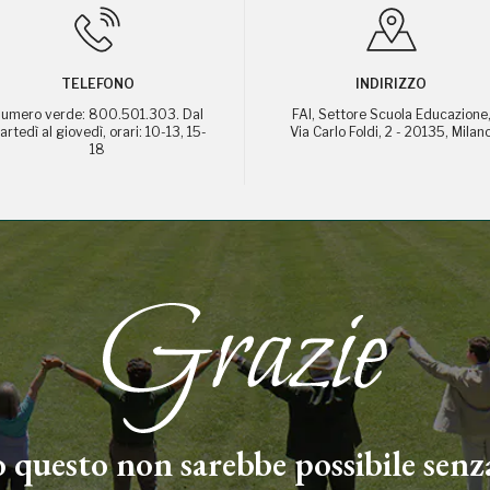
TELEFONO
INDIRIZZO
umero verde: 800.501.303. Dal
FAI, Settore Scuola Educazione
rtedì al giovedì, orari: 10-13, 15-
Via Carlo Foldi, 2 - 20135, Milan
18
 questo non sarebbe possibile senza