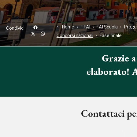
Home
Il FAI
FAI Scuola
Proget
Condividi
Concorsi nazionali
Fase finale
Grazie a
elaborato! 
Contattaci per