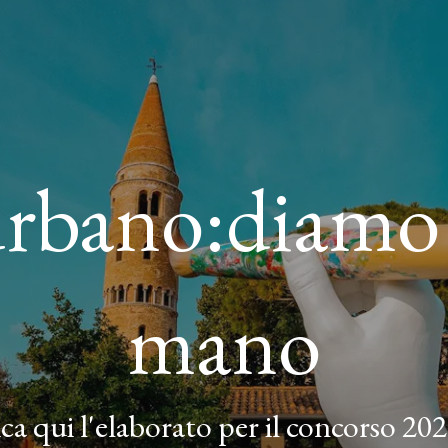
rbano:diamo 
mano
ca qui l'elaborato per il concorso 20