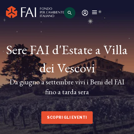
search
Sere FAI d'Estate a Villa
dei Vescovi
Da giugno a settembre vivi i Beni del FAI
fino a tarda sera
SCOPRI GLI EVENTI