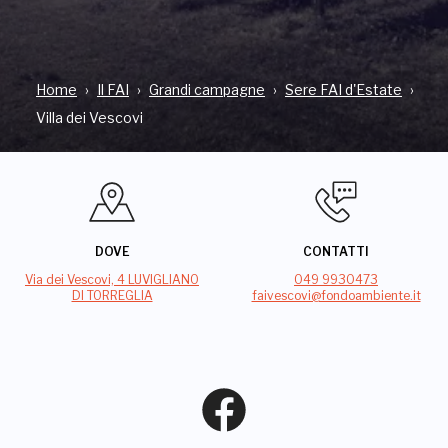
Home
Il FAI
Grandi campagne
Sere FAI d'Estate
Villa dei Vescovi
DOVE
CONTATTI
Via dei Vescovi, 4 LUVIGLIANO
049 9930473
DI TORREGLIA
faivescovi@fondoambiente.it