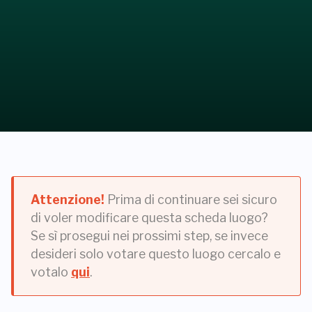
Attenzione!
Prima di continuare sei sicuro
di voler modificare questa scheda luogo?
Se sì prosegui nei prossimi step, se invece
desideri solo votare questo luogo cercalo e
votalo
qui
.