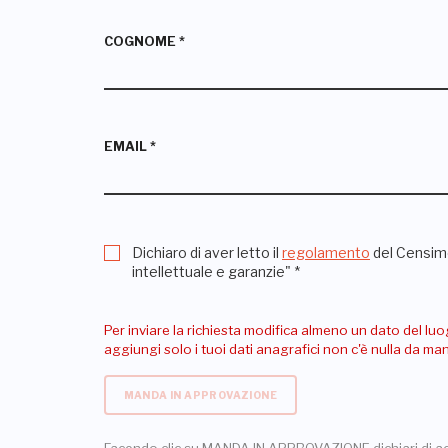
COGNOME
*
EMAIL
*
Dichiaro di aver letto il
regolamento
del Censime
intellettuale e garanzie"
*
Per inviare la richiesta modifica almeno un dato del luo
aggiungi solo i tuoi dati anagrafici non c'è nulla da m
MANDA IN APPROVAZIONE
Facendo clic su MANDA IN APPROVAZIONE dichiari di a