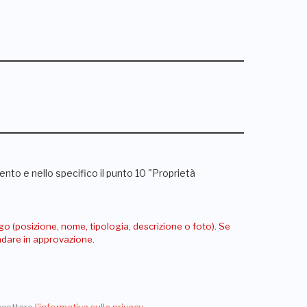
nto e nello specifico il punto 10 "Proprietà
go (posizione, nome, tipologia, descrizione o foto). Se
andare in approvazione.
ccettare
l'informativa sulla privacy