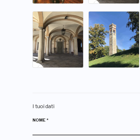
I tuoi dati
NOME
*