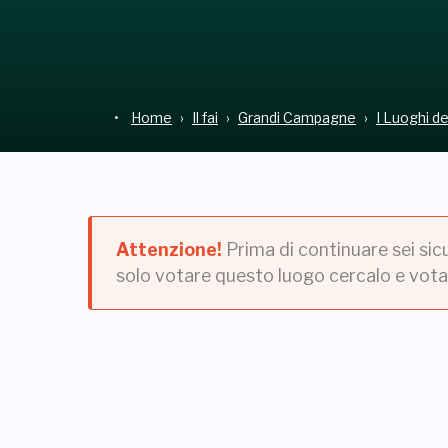
Home
Il fai
Grandi Campagne
I Luoghi d
Attenzione!
Prima di continuare sei sic
solo votare questo luogo cercalo e vota