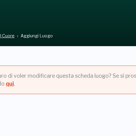
el Cuore
Aggiungi Luogo
uro di voler modificare questa scheda luogo? Se sì pros
lo
qui
.