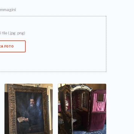
 immagini
 file (.jpg .png)
CA FOTO