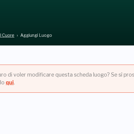
el Cuore
Aggiungi Luogo
uro di voler modificare questa scheda luogo? Se sì pros
lo
qui
.