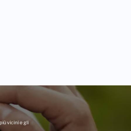
iù vicini e gli