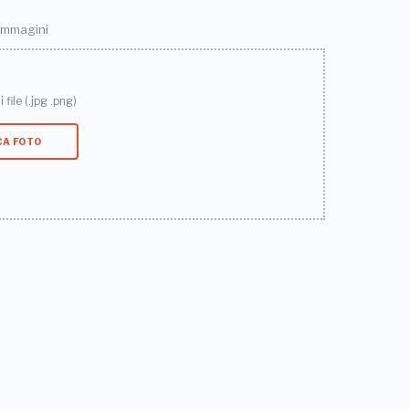
 immagini
 file (.jpg .png)
CA FOTO