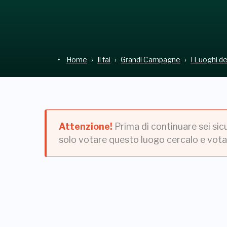
Home
Il fai
Grandi Campagne
I Luoghi d
Attenzione!
Prima di continuare sei sic
solo votare questo luogo cercalo e vota