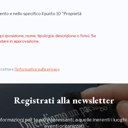
nto e nello specifico il punto 10 "Proprietà
go (posizione, nome, tipologia, descrizione o foto). Se
andare in approvazione.
ccettare
l'informativa sulla privacy
Registrati alla newsletter
formazioni per te più interessanti, a quelle inerenti i luoghi p
eventi organizzati