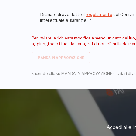
Dichiaro di aver letto il
regolamento
del Censime
intellettuale e garanzie"
*
Per inviare la richiesta modifica almeno un dato del luo
aggiungi solo i tuoi dati anagrafici non c'è nulla da m
MANDA IN APPROVAZIONE
Facendo clic su MANDA IN APPROVAZIONE dichiari di a
Accedi alle in