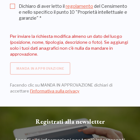
Dichiaro di aver letto il
regolamento
del Censimento
e nello specifico il punto 10 "Proprietà intellettuale e
garanzie"
*
Per inviare la richiesta modifica almeno un dato del luogo
(posizione, nome, tipologia, descrizione o foto). Se aggiungi
solo i tuoi dati anagrafici non c'è nulla da mandare in
approvazione.
MANDA IN APPROVAZIONE
Facendo clic su MANDA IN APPROVAZIONE dichiari di
accettare
l'informativa sulla privacy
Registrati alla newsletter