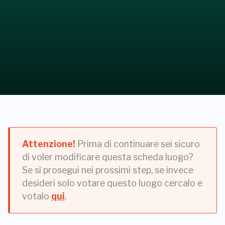
Attenzione!
Prima di continuare sei sicuro
di voler modificare questa scheda luogo?
Se sì prosegui nei prossimi step, se invece
desideri solo votare questo luogo cercalo e
votalo
qui
.