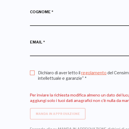
COGNOME
*
EMAIL
*
Dichiaro di aver letto il
regolamento
del Censime
intellettuale e garanzie"
*
Per inviare la richiesta modifica almeno un dato del luo
aggiungi solo i tuoi dati anagrafici non c'è nulla da m
MANDA IN APPROVAZIONE
Facendo clic su MANDA IN APPROVAZIONE dichiari di a