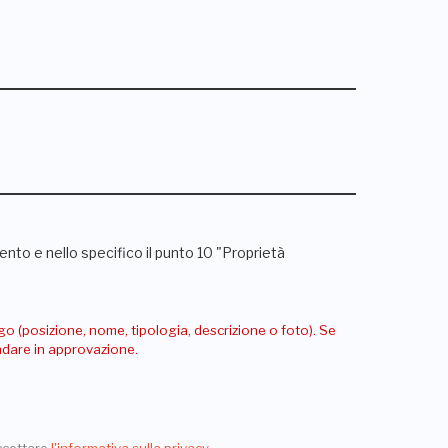
nto e nello specifico il punto 10 "Proprietà
go (posizione, nome, tipologia, descrizione o foto). Se
andare in approvazione.
ccettare
l'informativa sulla privacy