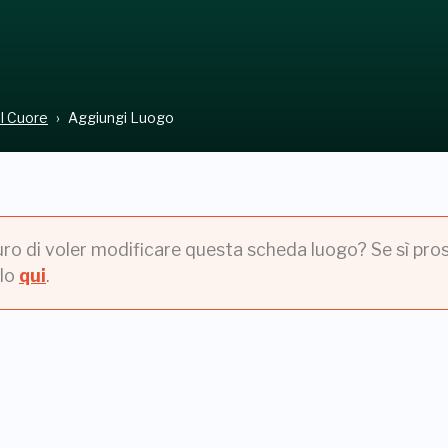
el Cuore
Aggiungi Luogo
uro di voler modificare questa scheda luogo? Se sì pros
lo
qui
.