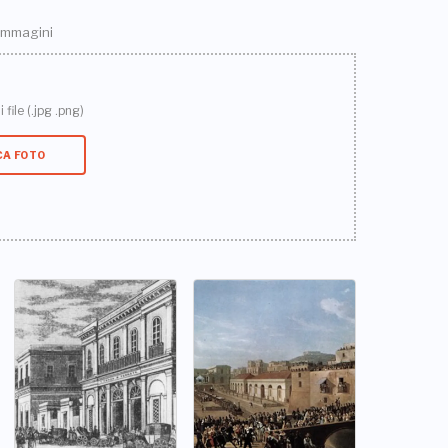
 immagini
 file (.jpg .png)
CA FOTO