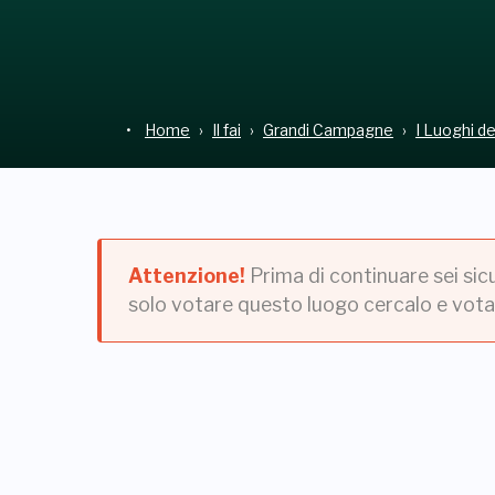
Home
Il fai
Grandi Campagne
I Luoghi d
Attenzione!
Prima di continuare sei sic
solo votare questo luogo cercalo e vota