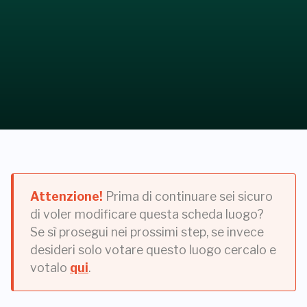
Attenzione!
Prima di continuare sei sicuro
di voler modificare questa scheda luogo?
Se sì prosegui nei prossimi step, se invece
desideri solo votare questo luogo cercalo e
votalo
qui
.