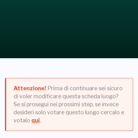
Attenzione!
Prima di continuare sei sicuro
di voler modificare questa scheda luogo?
Se sì prosegui nei prossimi step, se invece
desideri solo votare questo luogo cercalo e
votalo
qui
.