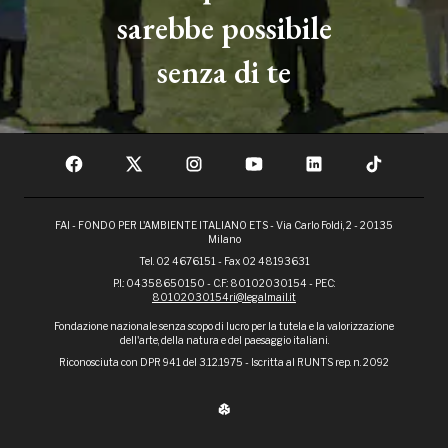
sarebbe possibile
senza di te
FAI - FONDO PER L'AMBIENTE ITALIANO ETS - Via Carlo Foldi, 2 - 20135
Milano
Tel. 02 4676151 - Fax 02 48193631
P.I.: 04358650150 - C.F.: 80102030154 - PEC:
80102030154ri@legalmail.it
Fondazione nazionale senza scopo di lucro per la tutela e la valorizzazione
dell'arte, della natura e del paesaggio italiani.
Riconosciuta con DPR 941 del 3.12.1975 - Iscritta al RUNTS rep. n. 2092