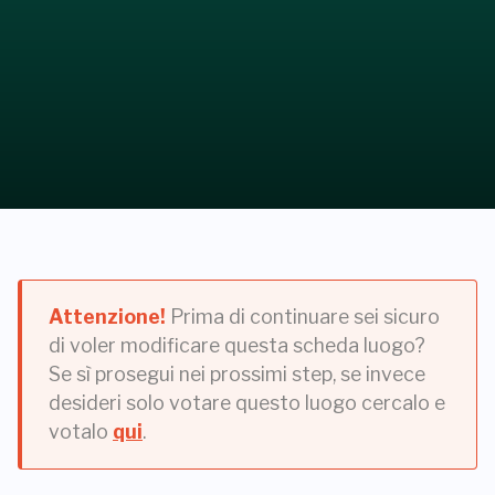
Attenzione!
Prima di continuare sei sicuro
di voler modificare questa scheda luogo?
Se sì prosegui nei prossimi step, se invece
desideri solo votare questo luogo cercalo e
votalo
qui
.