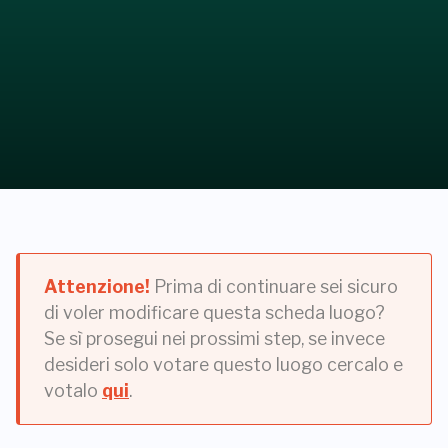
Attenzione!
Prima di continuare sei sicuro
di voler modificare questa scheda luogo?
Se sì prosegui nei prossimi step, se invece
desideri solo votare questo luogo cercalo e
votalo
qui
.