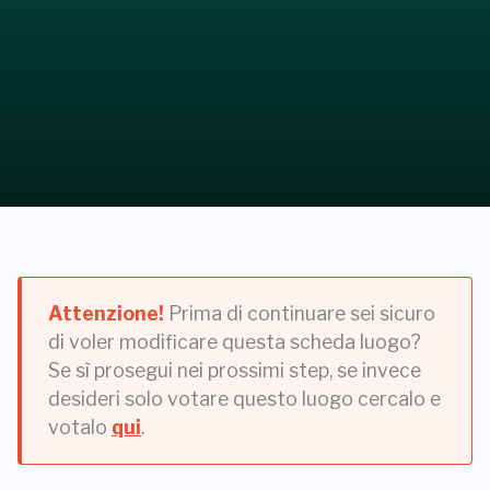
Attenzione!
Prima di continuare sei sicuro
di voler modificare questa scheda luogo?
Se sì prosegui nei prossimi step, se invece
desideri solo votare questo luogo cercalo e
votalo
qui
.