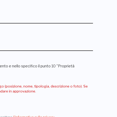
nto e nello specifico il punto 10 "Proprietà
go (posizione, nome, tipologia, descrizione o foto). Se
andare in approvazione.
ccettare
l'informativa sulla privacy