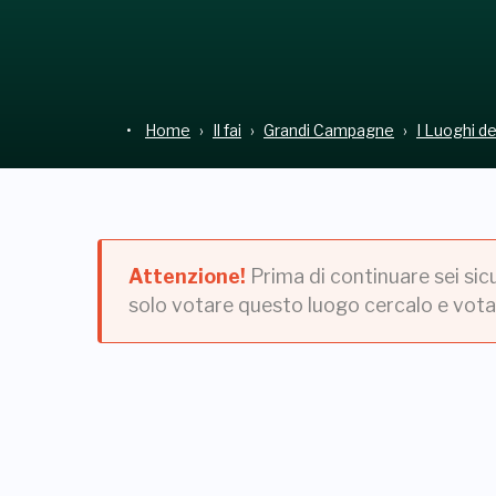
Home
Il fai
Grandi Campagne
I Luoghi d
Attenzione!
Prima di continuare sei sic
solo votare questo luogo cercalo e vota