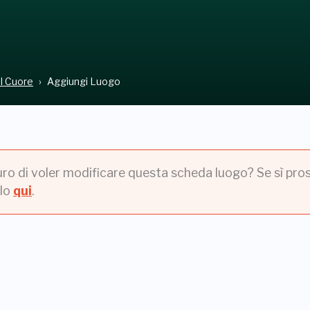
el Cuore
Aggiungi Luogo
uro di voler modificare questa scheda luogo? Se sì pros
lo
qui
.