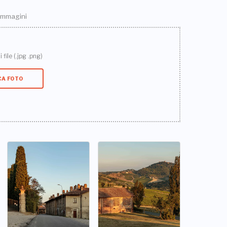
 immagini
 file (.jpg .png)
CA FOTO