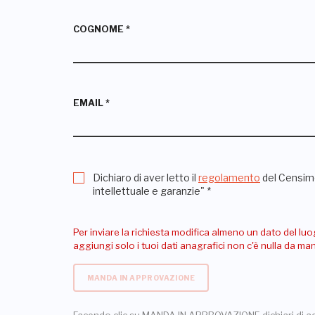
COGNOME
*
EMAIL
*
Dichiaro di aver letto il
regolamento
del Censime
intellettuale e garanzie"
*
Per inviare la richiesta modifica almeno un dato del luo
aggiungi solo i tuoi dati anagrafici non c'è nulla da m
MANDA IN APPROVAZIONE
Facendo clic su MANDA IN APPROVAZIONE dichiari di a